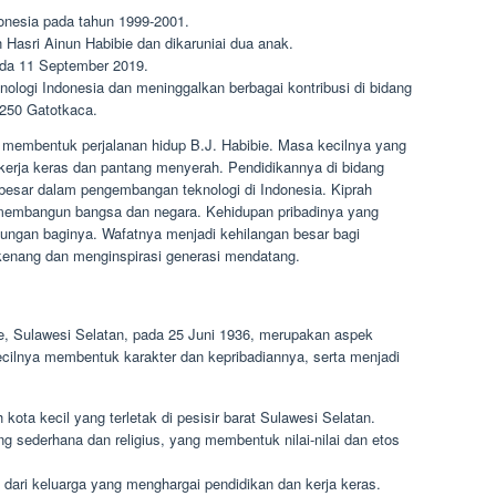
onesia pada tahun 1999-2001.
Hasri Ainun Habibie dan dikaruniai dua anak.
ada 11 September 2019.
ologi Indonesia dan meninggalkan berbagai kontribusi di bidang
-250 Gatotkaca.
n membentuk perjalanan hidup B.J. Habibie. Masa kecilnya yang
erja keras dan pantang menyerah. Pendidikannya di bidang
 besar dalam pengembangan teknologi di Indonesia. Kiprah
 membangun bangsa dan negara. Kehidupan pribadinya yang
ungan baginya. Wafatnya menjadi kehilangan besar bagi
kenang dan menginspirasi generasi mendatang.
re, Sulawesi Selatan, pada 25 Juni 1936, merupakan aspek
ecilnya membentuk karakter dan kepribadiannya, serta menjadi
kota kecil yang terletak di pesisir barat Sulawesi Selatan.
g sederhana dan religius, yang membentuk nilai-nilai dan etos
 dari keluarga yang menghargai pendidikan dan kerja keras.