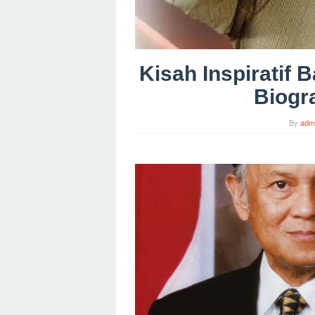
Kisah Inspiratif 
Biogra
By
adm