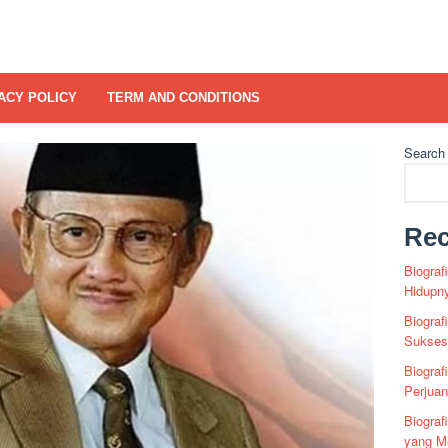
ACY POLICY
TERM AND CONDITIONS
Search
Rec
Biograf
Hidupn
Biograf
Sukses 
Biograf
Perjua
Biogra
yang Me