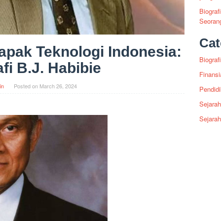
Biograf
Seoran
Cat
Bapak Teknologi Indonesia:
Biografi
fi B.J. Habibie
Finansi
in
Posted on
March 26, 2024
Pendid
Sejarah
Sejara