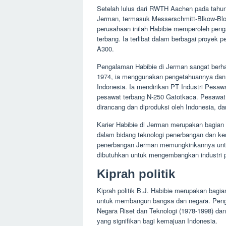
Setelah lulus dari RWTH Aachen pada tahun
Jerman, termasuk Messerschmitt-Blkow-Blo
perusahaan inilah Habibie memperoleh pen
terbang. Ia terlibat dalam berbagai proye
A300.
Pengalaman Habibie di Jerman sangat berha
1974, ia menggunakan pengetahuannya dan
Indonesia. Ia mendirikan PT Industri Pes
pesawat terbang N-250 Gatotkaca. Pesawat
dirancang dan diproduksi oleh Indonesia, d
Karier Habibie di Jerman merupakan bagian 
dalam bidang teknologi penerbangan dan k
penerbangan Jerman memungkinkannya untu
dibutuhkan untuk mengembangkan industri 
Kiprah politik
Kiprah politik B.J. Habibie merupakan bagia
untuk membangun bangsa dan negara. Penga
Negara Riset dan Teknologi (1978-1998) dan
yang signifikan bagi kemajuan Indonesia.