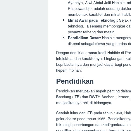
Ayahnya, Alwi Abdul Jalil Habibie, ad
Puspowardojo, adalah seorang dokter
membentuk karakter dan minat Habib
Minat Awal pada Teknologi:
Sejak k
teknologi. Ia senang membongkar da
pesawat terbang dan mesin.
Pendidikan Dasar:
Habibie mengenya
dikenal sebagai siswa yang cerdas da
Dengan demikian, masa kecil Habibie di P
intelektual dan karakternya. Lingkungan, k
kepribadiannya dan menjadi dasar bagi penc
kepemimpinan.
Pendidikan
Pendidikan merupakan aspek penting dalam bi
Bandung (ITB) dan RWTH Aachen, Jerman, 
menjadikannya ahli di bidangnya.
Setelah lulus dari ITB pada tahun 1960, H
gelar doktor pada tahun 1965. Pendidikan
teknologi penerbangan dan kedirgantaraan s
penelitian dan pengembangan, termasuk p