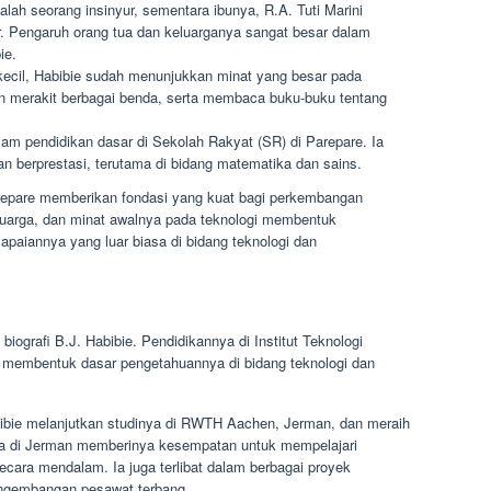
alah seorang insinyur, sementara ibunya, R.A. Tuti Marini
. Pengaruh orang tua dan keluarganya sangat besar dalam
ie.
ecil, Habibie sudah menunjukkan minat yang besar pada
n merakit berbagai benda, serta membaca buku-buku tentang
m pendidikan dasar di Sekolah Rakyat (SR) di Parepare. Ia
n berprestasi, terutama di bidang matematika dan sains.
arepare memberikan fondasi yang kuat bagi perkembangan
eluarga, dan minat awalnya pada teknologi membentuk
apaiannya yang luar biasa di bidang teknologi dan
ografi B.J. Habibie. Pendidikannya di Institut Teknologi
membentuk dasar pengetahuannya di bidang teknologi dan
abibie melanjutkan studinya di RWTH Aachen, Jerman, dan meraih
nya di Jerman memberinya kesempatan untuk mempelajari
ecara mendalam. Ia juga terlibat dalam berbagai proyek
engembangan pesawat terbang.