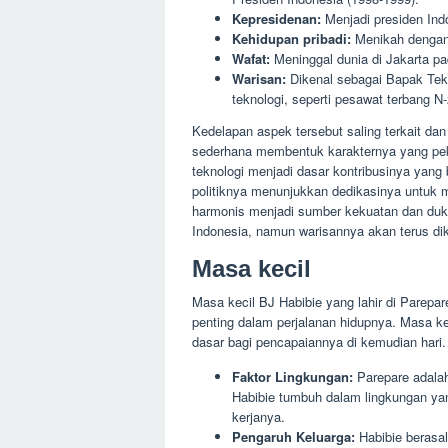
Kepresidenan:
Menjadi presiden Ind
Kehidupan pribadi:
Menikah dengan 
Wafat:
Meninggal dunia di Jakarta p
Warisan:
Dikenal sebagai Bapak Tekn
teknologi, seperti pesawat terbang N
Kedelapan aspek tersebut saling terkait da
sederhana membentuk karakternya yang pek
teknologi menjadi dasar kontribusinya yang
politiknya menunjukkan dedikasinya untuk
harmonis menjadi sumber kekuatan dan duk
Indonesia, namun warisannya akan terus di
Masa kecil
Masa kecil BJ Habibie yang lahir di Parepa
penting dalam perjalanan hidupnya. Masa k
dasar bagi pencapaiannya di kemudian hari.
Faktor Lingkungan:
Parepare adalah 
Habibie tumbuh dalam lingkungan yan
kerjanya.
Pengaruh Keluarga:
Habibie berasal