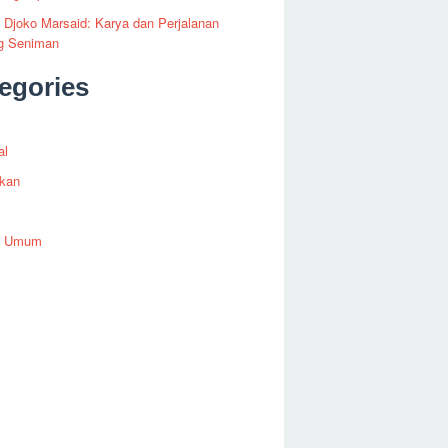
i Djoko Marsaid: Karya dan Perjalanan
g Seniman
egories
al
ikan
h Umum