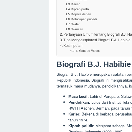
Karier
Kiprah politik
Kepresidenan
Kehidupan pribadi
Wafat
Warisan
Pertanyaan Umum tentang Biografi B.J. Ha
Tips Mengeksplorasi Biografi B.J. Habibie
Kesimpulan
Youtube Video:
Biografi B.J. Habibie
Biografi B.J. Habibie merupakan catatan per
Republik Indonesia. Biografi ini mengisahka
termasuk masa mudanya, pendidikannya, kar
Masa kecil:
Lahir di Parepare, Sulaw
Pendidikan:
Lulus dari Institut Tekn
RWTH Aachen, Jerman, pada tahun 
Karier:
Bekerja di berbagai perusaha
tahun 1974.
Kiprah politik:
Menjabat sebagai Men
Presiden Indonesia (1998-1999).