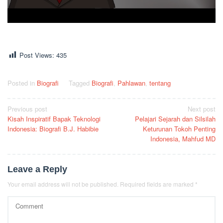
Post Views:
435
Posted in
Biografi
Tagged
Biografi
,
Pahlawan
,
tentang
Post
Previous post
Next post
Kisah Inspiratif Bapak Teknologi
Pelajari Sejarah dan Silsilah
navigation
Indonesia: Biografi B.J. Habibie
Keturunan Tokoh Penting
Indonesia, Mahfud MD
Leave a Reply
Your email address will not be published.
Required fields are marked
*