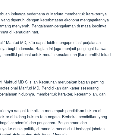
ebuah keluarga sederhana di Madura membentuk karakternya
a yang dipenuhi dengan keterbatasan ekonomi mengajarkannya
n pantang menyerah. Pengalaman-pengalaman di masa kecilnya
annya di kemudian hari.
” Mahfud MD, kita dapat lebih mengapresiasi perjalanan
nnya bagi Indonesia. Bagian ini juga menjadi pengingat bahwa
ya, memiliki potensi untuk meraih kesuksesan jika memiliki tekad
afi Mahfud MD Silsilah Keturunan merupakan bagian penting
profesional Mahfud MD. Pendidikan dan karier seseorang
 perjalanan hidupnya, membentuk karakter, keterampilan, dan
iernya sangat terkait. Ia menempuh pendidikan hukum di
oktor di bidang hukum tata negara. Berbekal pendidikan yang
bagai akademisi dan pengacara. Pengalaman dan
 ke dunia politik, di mana ia menduduki berbagai jabatan
 Menteri Hukum dan Hak Asasi Manusia.