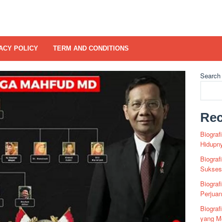
ACY POLICY
TERM AND CONDITIONS
Search
Rec
Biograf
Hidupn
Biograf
Sukses 
Biograf
Perjua
Biogra
yang Me