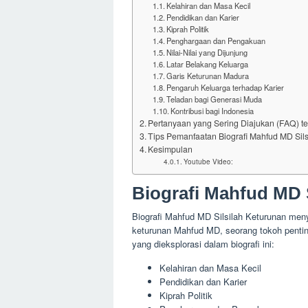
Kelahiran dan Masa Kecil
Pendidikan dan Karier
Kiprah Politik
Penghargaan dan Pengakuan
Nilai-Nilai yang Dijunjung
Latar Belakang Keluarga
Garis Keturunan Madura
Pengaruh Keluarga terhadap Karier
Teladan bagi Generasi Muda
Kontribusi bagi Indonesia
Pertanyaan yang Sering Diajukan (FAQ) te
Tips Pemanfaatan Biografi Mahfud MD Sil
Kesimpulan
Youtube Video:
Biografi Mahfud MD 
Biografi Mahfud MD Silsilah Keturunan menya
keturunan Mahfud MD, seorang tokoh penting
yang dieksplorasi dalam biografi ini:
Kelahiran dan Masa Kecil
Pendidikan dan Karier
Kiprah Politik