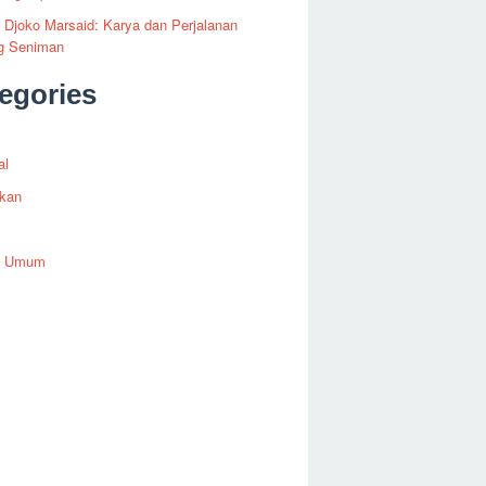
i Djoko Marsaid: Karya dan Perjalanan
g Seniman
egories
al
ikan
h Umum