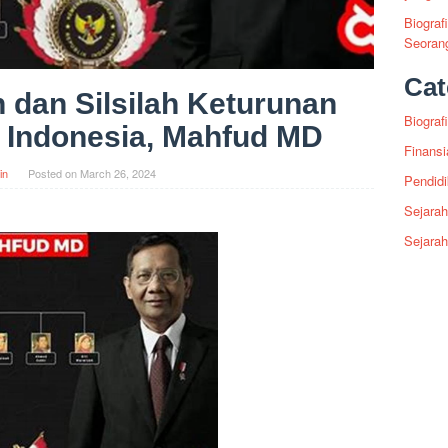
Biograf
Seoran
Cat
h dan Silsilah Keturunan
Biografi
 Indonesia, Mahfud MD
Finansi
in
Posted on
March 26, 2024
Pendid
Sejarah
Sejara