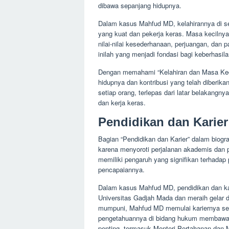
dibawa sepanjang hidupnya.
Dalam kasus Mahfud MD, kelahirannya di s
yang kuat dan pekerja keras. Masa kecilny
nilai-nilai kesederhanaan, perjuangan, da
inilah yang menjadi fondasi bagi keberhasil
Dengan memahami “Kelahiran dan Masa Kecil
hidupnya dan kontribusi yang telah diberika
setiap orang, terlepas dari latar belakangn
dan kerja keras.
Pendidikan dan Karier
Bagian “Pendidikan dan Karier” dalam biogr
karena menyoroti perjalanan akademis dan 
memiliki pengaruh yang signifikan terhadap
pencapaiannya.
Dalam kasus Mahfud MD, pendidikan dan kar
Universitas Gadjah Mada dan meraih gelar d
mumpuni, Mahfud MD memulai kariernya se
pengetahuannya di bidang hukum membawanya
penting, termasuk Menteri Pertahanan dan