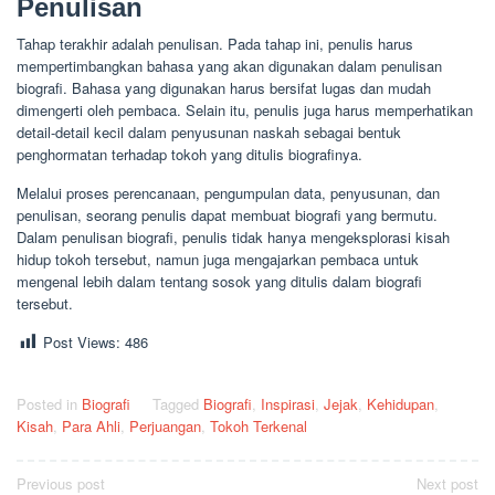
Penulisan
Tahap terakhir adalah penulisan. Pada tahap ini, penulis harus
mempertimbangkan bahasa yang akan digunakan dalam penulisan
biografi. Bahasa yang digunakan harus bersifat lugas dan mudah
dimengerti oleh pembaca. Selain itu, penulis juga harus memperhatikan
detail-detail kecil dalam penyusunan naskah sebagai bentuk
penghormatan terhadap tokoh yang ditulis biografinya.
Melalui proses perencanaan, pengumpulan data, penyusunan, dan
penulisan, seorang penulis dapat membuat biografi yang bermutu.
Dalam penulisan biografi, penulis tidak hanya mengeksplorasi kisah
hidup tokoh tersebut, namun juga mengajarkan pembaca untuk
mengenal lebih dalam tentang sosok yang ditulis dalam biografi
tersebut.
Post Views:
486
Posted in
Biografi
Tagged
Biografi
,
Inspirasi
,
Jejak
,
Kehidupan
,
Kisah
,
Para Ahli
,
Perjuangan
,
Tokoh Terkenal
Post
Previous post
Next post