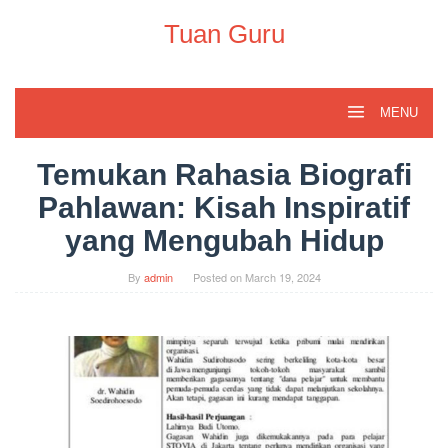
Skip
to
Tuan Guru
content
MENU
Temukan Rahasia Biografi
Pahlawan: Kisah Inspiratif
yang Mengubah Hidup
By
admin
Posted on
March 19, 2024