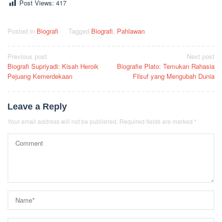
Post Views:
417
Posted in
Biografi
Tagged
Biografi
,
Pahlawan
Post
Previous post
Next post
Biografi Supriyadi: Kisah Heroik
Biografie Plato: Temukan Rahasia
navigation
Pejuang Kemerdekaan
Filsuf yang Mengubah Dunia
Leave a Reply
Your email address will not be published.
Required fields are marked
*