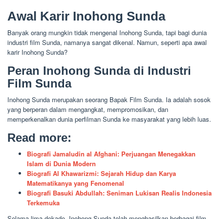
Awal Karir Inohong Sunda
Banyak orang mungkin tidak mengenal Inohong Sunda, tapi bagi dunia
industri film Sunda, namanya sangat dikenal. Namun, seperti apa awal
karir Inohong Sunda?
Peran Inohong Sunda di Industri
Film Sunda
Inohong Sunda merupakan seorang Bapak Film Sunda. Ia adalah sosok
yang berperan dalam mengangkat, mempromosikan, dan
memperkenalkan dunia perfilman Sunda ke masyarakat yang lebih luas.
Read more:
Biografi Jamaludin al Afghani: Perjuangan Menegakkan
Islam di Dunia Modern
Biografi Al Khawarizmi: Sejarah Hidup dan Karya
Matematikanya yang Fenomenal
Biografi Basuki Abdullah: Seniman Lukisan Realis Indonesia
Terkemuka
Selama lima dekade, Inohong Sunda telah menghasilkan berbagai film