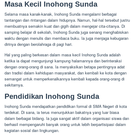
Masa Kecil Inohong Sunda
Selama masa kanak-kanak, Inohong Sunda mengalami berbagai
tantangan dan rintangan dalam hidupnya. Namun, hal-hal tersebut justru
membuatnya semakin kuat dan gigih dalam mengejar cita-citanya. Di
samping belajar di sekolah, Inohong Sunda juga senang menghabiskan
waktu dengan menulis dan membaca buku. Ia juga menjaga kebugaran
dirinya dengan berolahraga di pagi hari.
Hal yang paling berkesan dalam masa kecil Inohong Sunda adalah
ketika ia dapat mengunjungi kampung halamannya dan berinteraksi
dengan orang-orang di sana. Ia menyaksikan betapa pentingnya adat
dan tradisi dalam kehidupan masyarakat, dan kembali ke kota dengan
semangat untuk memperkenalkannya kembali kepada orang-orang di
sekitarnya.
Pendidikan Inohong Sunda
Inohong Sunda mendapatkan pendidikan formal di SMA Negeri di kota
terdekat. Di sana, ia terus menunjukkan bakatnya yang luar biasa
dalam berbagai bidang. Ia juga sangat aktif dalam organisasi siswa dan
berhasil mempengaruhi banyak orang untuk lebih berpartisipasi dalam
kegiatan sosial dan lingkungan.