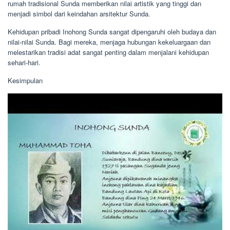
rumah tradisional Sunda memberikan nilai artistik yang tinggi dan
menjadi simbol dari keindahan arsitektur Sunda.
Kehidupan pribadi Inohong Sunda sangat dipengaruhi oleh budaya dan
nilai-nilai Sunda. Bagi mereka, menjaga hubungan kekeluargaan dan
melestarikan tradisi adat sangat penting dalam menjalani kehidupan
sehari-hari.
Kesimpulan