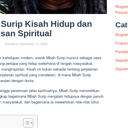
Biograf
Perjua
 Surip Kisah Hidup dan
Cat
san Spiritual
Biografi
Finansi
Posted on
November 13, 2024
Pendid
uk kehidupan modern, sosok Mbah Surip muncul sebagai oase
Sejarah
sang pertapa yang hidup sederhana di tengah masyarakat,
Sejara
menginspirasi. Kisah ini bukan sekadar tentang perjalanan
erjalanan spiritual yang mendalam, di mana Mbah Surip
sanaan dengan dunia.
ingga penemuan jalan spiritualnya, Mbah Surip menorehkan
ungkap bagaimana Mbah Surip menjalani hidupnya dengan penuh
n masyarakat, dan bagaimana ia mewariskan nilai-nilai luhur