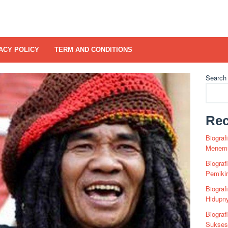
ACY POLICY
TERM AND CONDITIONS
Search
Rec
Biograf
Menemu
Biograf
Pemiki
Biograf
Hidupn
Biograf
Sukses 