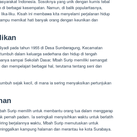
masyarakat Indonesia. Sosoknya yang unik dengan kumis tebal
n di berbagai kesempatan. Namun, di balik popularitasnya,
lika-liku. Kisah ini membawa kita menyelami perjalanan hidup
mampu memikat hati banyak orang dengan keunikan dan
dikan
 Riyadi pada tahun 1955 di Desa Sumberagung, Kecamatan
tumbuh dalam keluarga sederhana dan hidup di tengah
hanya sampai Sekolah Dasar, Mbah Surip memiliki semangat
 dan mempelajari berbagai hal, terutama tentang seni dan
 tumbuh sejak kecil, di mana ia sering menyaksikan pertunjukan
nan
Mbah Surip memilih untuk membantu orang tua dalam menggarap
k pernah padam. Ia seringkali menyisihkan waktu untuk berlatih
eiring berjalannya waktu, Mbah Surip memutuskan untuk
eninggalkan kampung halaman dan merantau ke kota Surabaya.