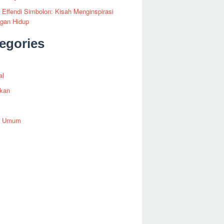
i Effendi Simbolon: Kisah Menginspirasi
ngan Hidup
egories
al
ikan
h Umum