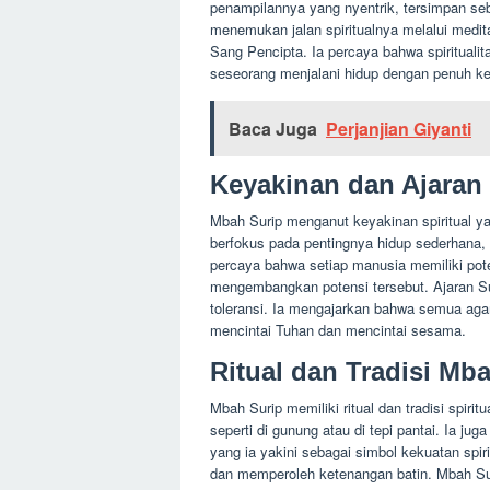
penampilannya yang nyentrik, tersimpan se
menemukan jalan spiritualnya melalui med
Sang Pencipta. Ia percaya bahwa spiritualit
seseorang menjalani hidup dengan penuh ke
Baca Juga
Perjanjian Giyanti
Keyakinan dan Ajaran
Mbah Surip menganut keyakinan spiritual yan
berfokus pada pentingnya hidup sederhana
percaya bahwa setiap manusia memiliki poten
mengembangkan potensi tersebut. Ajaran S
toleransi. Ia mengajarkan bahwa semua ag
mencintai Tuhan dan mencintai sesama.
Ritual dan Tradisi Mb
Mbah Surip memiliki ritual dan tradisi spiri
seperti di gunung atau di tepi pantai. Ia j
yang ia yakini sebagai simbol kekuatan spiri
dan memperoleh ketenangan batin. Mbah Sur