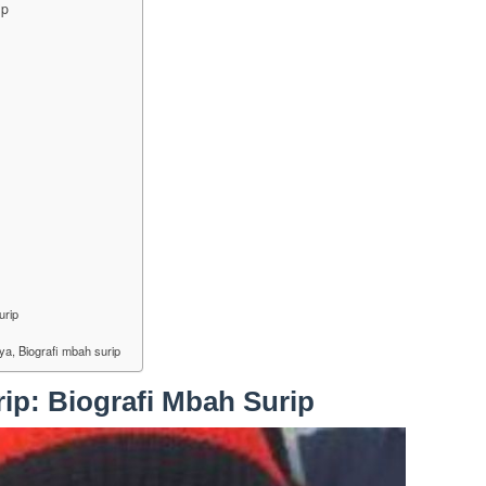
ip
urip
nya, Biografi mbah surip
ip: Biografi Mbah Surip