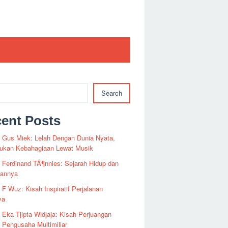
Search
ent Posts
i Gus Miek: Lelah Dengan Dunia Nyata,
kan Kebahagiaan Lewat Musik
i Ferdinand TÃ¶nnies: Sejarah Hidup dan
rannya
i F Wuz: Kisah Inspiratif Perjalanan
ya
i Eka Tjipta Widjaja: Kisah Perjuangan
Pengusaha Multimiliar