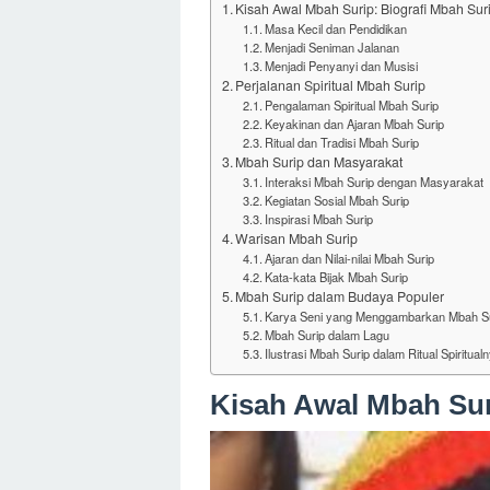
Kisah Awal Mbah Surip: Biografi Mbah Sur
Masa Kecil dan Pendidikan
Menjadi Seniman Jalanan
Menjadi Penyanyi dan Musisi
Perjalanan Spiritual Mbah Surip
Pengalaman Spiritual Mbah Surip
Keyakinan dan Ajaran Mbah Surip
Ritual dan Tradisi Mbah Surip
Mbah Surip dan Masyarakat
Interaksi Mbah Surip dengan Masyarakat
Kegiatan Sosial Mbah Surip
Inspirasi Mbah Surip
Warisan Mbah Surip
Ajaran dan Nilai-nilai Mbah Surip
Kata-kata Bijak Mbah Surip
Mbah Surip dalam Budaya Populer
Karya Seni yang Menggambarkan Mbah S
Mbah Surip dalam Lagu
Ilustrasi Mbah Surip dalam Ritual Spiritual
Kisah Awal Mbah Sur