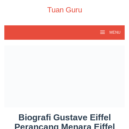
Skip
to
Tuan Guru
content
MENU
Biografi Gustave Eiffel
Perancang Menara Eiffel