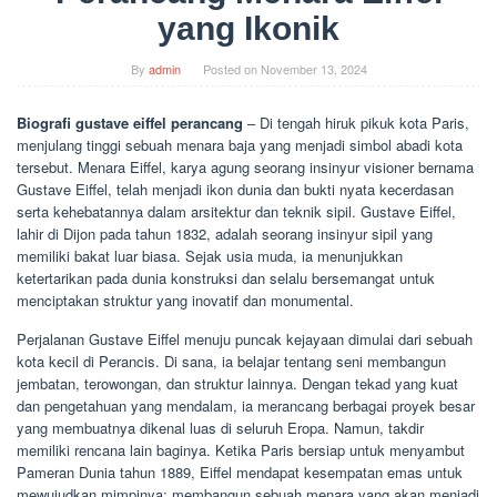
yang Ikonik
By
admin
Posted on
November 13, 2024
Biografi gustave eiffel perancang
– Di tengah hiruk pikuk kota Paris,
menjulang tinggi sebuah menara baja yang menjadi simbol abadi kota
tersebut. Menara Eiffel, karya agung seorang insinyur visioner bernama
Gustave Eiffel, telah menjadi ikon dunia dan bukti nyata kecerdasan
serta kehebatannya dalam arsitektur dan teknik sipil. Gustave Eiffel,
lahir di Dijon pada tahun 1832, adalah seorang insinyur sipil yang
memiliki bakat luar biasa. Sejak usia muda, ia menunjukkan
ketertarikan pada dunia konstruksi dan selalu bersemangat untuk
menciptakan struktur yang inovatif dan monumental.
Perjalanan Gustave Eiffel menuju puncak kejayaan dimulai dari sebuah
kota kecil di Perancis. Di sana, ia belajar tentang seni membangun
jembatan, terowongan, dan struktur lainnya. Dengan tekad yang kuat
dan pengetahuan yang mendalam, ia merancang berbagai proyek besar
yang membuatnya dikenal luas di seluruh Eropa. Namun, takdir
memiliki rencana lain baginya. Ketika Paris bersiap untuk menyambut
Pameran Dunia tahun 1889, Eiffel mendapat kesempatan emas untuk
mewujudkan mimpinya: membangun sebuah menara yang akan menjadi