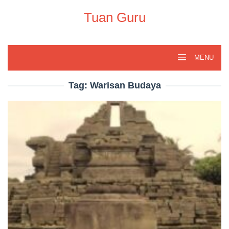
Skip
to
Tuan Guru
content
MENU
Tag:
Warisan Budaya