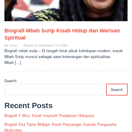
Biografi Mbah Surip Kisah Hidup dan Warisan
Spiritual
By
admin
Posted on
November 13, 2024
Biografi mbah surip – Di tengah hiruk pikuk kehidupan modern, sosok
Mbah Surip muncul sebagai oase ketenangan dan spiritualitas.
Mbah […]
Search
Search
Recent Posts
Biografi F Wuz: Kisah Inspiratif Perjalanan Hidupnya
Biografi Eka Tjipta Widjaja: Kisah Perjuangan Sukses Pengusaha
Multimiliar