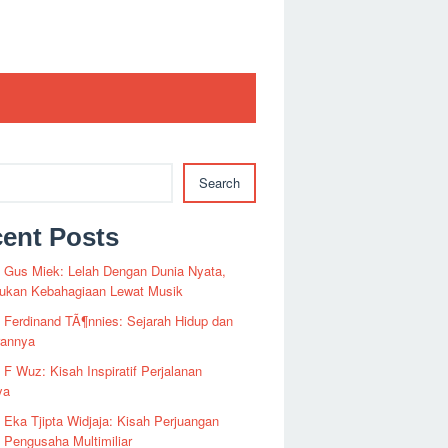
Search
ent Posts
i Gus Miek: Lelah Dengan Dunia Nyata,
kan Kebahagiaan Lewat Musik
i Ferdinand TÃ¶nnies: Sejarah Hidup dan
rannya
i F Wuz: Kisah Inspiratif Perjalanan
ya
i Eka Tjipta Widjaja: Kisah Perjuangan
Pengusaha Multimiliar