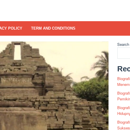
ACY POLICY
TERM AND CONDITIONS
Search
Rec
Biograf
Menemu
Biograf
Pemiki
Biograf
Hidupn
Biograf
Sukses 