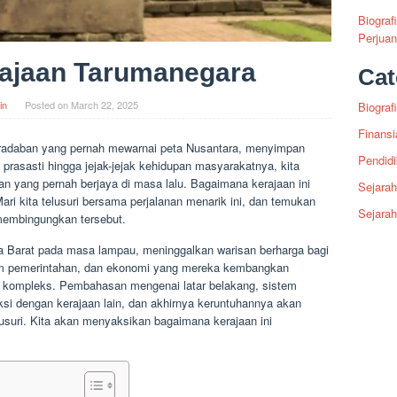
Biograf
Perjua
rajaan Tarumanegara
Cat
in
Posted on
March 22, 2025
Biografi
Finansi
radaban yang pernah mewarnai peta Nusantara, menyimpan
Pendid
 prasasti hingga jejak-jejak kehidupan masyarakatnya, kita
n yang pernah berjaya di masa lalu. Bagaimana kerajaan ini
Sejarah
ari kita telusuri bersama perjalanan menarik ini, dan temukan
Sejara
membingungkan tersebut.
wa Barat pada masa lampau, meninggalkan warisan berharga bagi
em pemerintahan, dan ekonomi yang mereka kembangkan
 kompleks. Pembahasan mengenai latar belakang, sistem
si dengan kerajaan lain, dan akhirnya keruntuhannya akan
lusuri. Kita akan menyaksikan bagaimana kerajaan ini