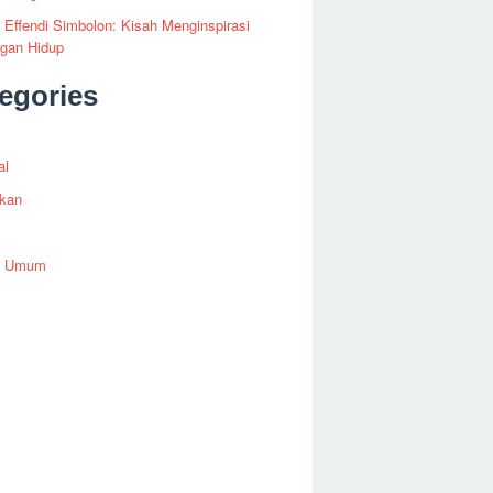
i Effendi Simbolon: Kisah Menginspirasi
ngan Hidup
egories
al
ikan
h Umum