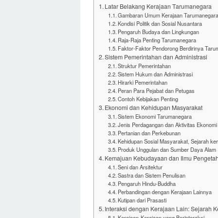
Latar Belakang Kerajaan Tarumanegara
Gambaran Umum Kerajaan Tarumanegar
Kondisi Politik dan Sosial Nusantara
Pengaruh Budaya dan Lingkungan
Raja-Raja Penting Tarumanegara
Faktor-Faktor Pendorong Berdirinya Tar
Sistem Pemerintahan dan Administrasi
Struktur Pemerintahan
Sistem Hukum dan Administrasi
Hirarki Pemerintahan
Peran Para Pejabat dan Petugas
Contoh Kebijakan Penting
Ekonomi dan Kehidupan Masyarakat
Sistem Ekonomi Tarumanegara
Jenis Perdagangan dan Aktivitas Ekonomi
Pertanian dan Perkebunan
Kehidupan Sosial Masyarakat, Sejarah ke
Produk Unggulan dan Sumber Daya Alam
Kemajuan Kebudayaan dan Ilmu Pengeta
Seni dan Arsitektur
Sastra dan Sistem Penulisan
Pengaruh Hindu-Buddha
Perbandingan dengan Kerajaan Lainnya
Kutipan dari Prasasti
Interaksi dengan Kerajaan Lain: Sejarah
Kerajaan-Kerajaan yang Berinteraksi