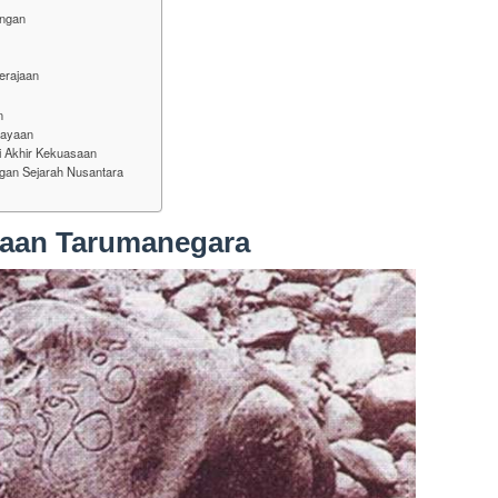
angan
erajaan
n
ejayaan
i Akhir Kekuasaan
an Sejarah Nusantara
jaan Tarumanegara