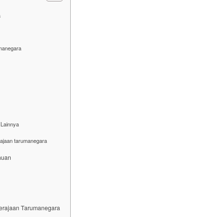
a
umanegara
 Lainnya
rajaan tarumanegara
huan
 Kerajaan Tarumanegara