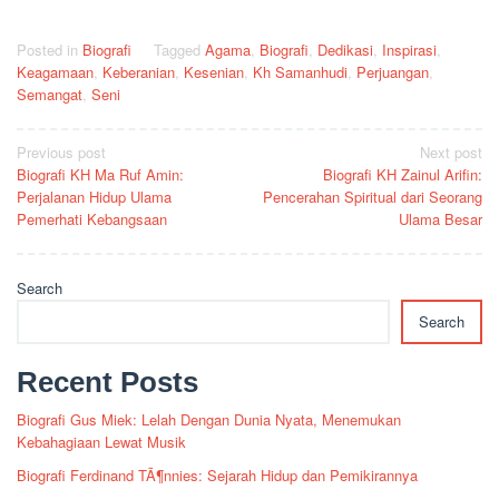
Posted in
Biografi
Tagged
Agama
,
Biografi
,
Dedikasi
,
Inspirasi
,
Keagamaan
,
Keberanian
,
Kesenian
,
Kh Samanhudi
,
Perjuangan
,
Semangat
,
Seni
Post
Previous post
Next post
Biografi KH Ma Ruf Amin:
Biografi KH Zainul Arifin:
navigation
Perjalanan Hidup Ulama
Pencerahan Spiritual dari Seorang
Pemerhati Kebangsaan
Ulama Besar
Search
Search
Recent Posts
Biografi Gus Miek: Lelah Dengan Dunia Nyata, Menemukan
Kebahagiaan Lewat Musik
Biografi Ferdinand TÃ¶nnies: Sejarah Hidup dan Pemikirannya