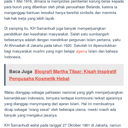
pada 1 Mei 1916, dimana ia memprotes pemberian karung beras kepada
para buruh yang diberikan oleh pihak perusahaan Belanda, karena ia
menganggap bantuan tersebut hanya bersifat simbolis dan meminta
hak-hak kerja yang lebih layak.
Di samping itu, KH Samanhudi juga banyak memperjuangkan
pendidikan dan kesehatan masyarakat. Salah satu sumbangsih
terbesarnya adalah dengan mendirikan perguruan Islam pertama, yaitu
Al-Ahmadiah di Jakarta pada tahun 1920. Sekolah ini diperuntukkan
bagi masyarakat muslim yang ingin belajar
agama
Islam dan bahasa
Indonesia.
Baca Juga
Biografi Martha Tilaar: Kisah Inspiratif
Pengusaha Kosmetik Hebat
Walau dianggap sebagai pahlawan nasional yang gigih memperjuangkan
kemerdekaan Indonesia, ternyata terdapat kontroversi terkait ajarannya
yang dianggap menyimpang dari ajaran Islam. Hal ini membuatnya
dicap sebagai “orang sesat” oleh beberapa ulama, meski masih ada
banyak yang mengakui jasanya.
KH Samanhudi wafat pada tanggal 27 Oktober 1961 di Jakarta, namun