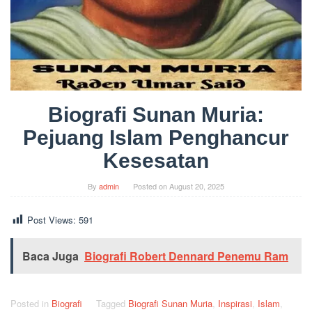
Biografi Sunan Muria:
Pejuang Islam Penghancur
Kesesatan
By
admin
Posted on
August 20, 2025
Post Views:
591
Baca Juga
Biografi Robert Dennard Penemu Ram
Posted in
Biografi
Tagged
Biografi Sunan Muria
,
Inspirasi
,
Islam
,