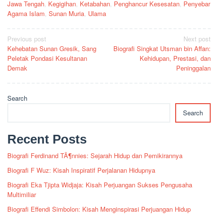
Jawa Tengah
,
Kegigihan
,
Ketabahan
,
Penghancur Kesesatan
,
Penyebar
Agama Islam
,
Sunan Muria
,
Ulama
Post
Previous post
Next post
Kehebatan Sunan Gresik, Sang
Biografi Singkat Utsman bin Affan:
navigation
Peletak Pondasi Kesultanan
Kehidupan, Prestasi, dan
Demak
Peninggalan
Search
Search
Recent Posts
Biografi Ferdinand TÃ¶nnies: Sejarah Hidup dan Pemikirannya
Biografi F Wuz: Kisah Inspiratif Perjalanan Hidupnya
Biografi Eka Tjipta Widjaja: Kisah Perjuangan Sukses Pengusaha
Multimiliar
Biografi Effendi Simbolon: Kisah Menginspirasi Perjuangan Hidup