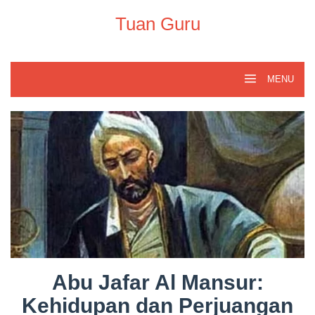
Skip
to
Tuan Guru
content
MENU
Abu Jafar Al Mansur:
Kehidupan dan Perjuangan