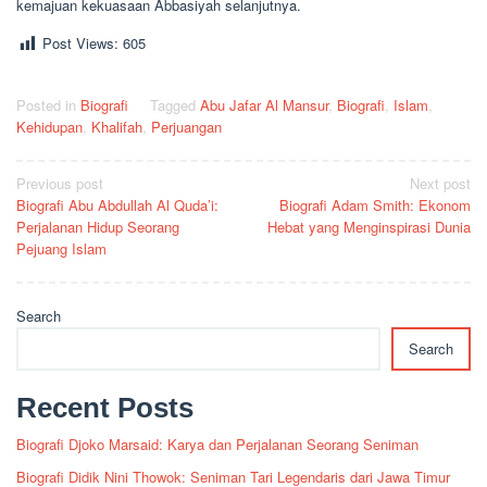
kemajuan kekuasaan Abbasiyah selanjutnya.
Post Views:
605
Posted in
Biografi
Tagged
Abu Jafar Al Mansur
,
Biografi
,
Islam
,
Kehidupan
,
Khalifah
,
Perjuangan
Post
Previous post
Next post
Biografi Abu Abdullah Al Quda’i:
Biografi Adam Smith: Ekonom
navigation
Perjalanan Hidup Seorang
Hebat yang Menginspirasi Dunia
Pejuang Islam
Search
Search
Recent Posts
Biografi Djoko Marsaid: Karya dan Perjalanan Seorang Seniman
Biografi Didik Nini Thowok: Seniman Tari Legendaris dari Jawa Timur