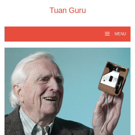
Skip
to
Tuan Guru
content
MENU