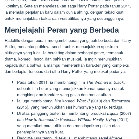
ikoniknya. Setelah menyelesaikan saga Harry Potter pada tahun 2011,
ia memulai perjalanan baru dalam dunia akting, dengan tekad kuat
untuk menunjukkan bakat dan versatilitasnya yang sesungguhnya.
Menjelajahi Peran yang Berbeda
Radcliffe dengan berani mengambil peran yang jauh berbeda dari Harry
Potter, menantang dirinya sendiri untuk menunjukkan spektrum
aktingnya yang luas. Ia berakting dalam berbagai genre, termasuk
drama, komedi, horor, dan bahkan musikal. Ia ingin menunjukkan
kepada dunia bahwa ia mampu memerankan karakter yang kompleks
dan berlapis, terlepas dari citra Harry Potter yang melekat padanya.
Pada tahun 2011, ia membintangi film
The Woman in Black
,
sebuah film horor yang menunjukkan kemampuannya untuk
menghidupkan karakter yang gelap dan menakutkan.
Ia juga membintangi film komedi
What If
(2013) dan
Trainwreck
(2015), yang menunjukkan sisi humornya yang tak terduga.
Di atas panggung teater, ia membintangi produksi
Equus
(2007)
dan
How to Succeed in Business Without Really Trying
(2011),
yang memikat para kritikus dan mendapatkan pujian atas
penampilannya yang kuat.
Radcliffe juga tampil di televisi, membintangi serial
Miracle