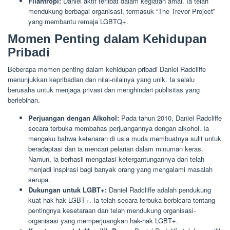
Filantropi:
Daniel aktif terlibat dalam kegiatan amal. Ia telah
mendukung berbagai organisasi, termasuk “The Trevor Project”
yang membantu remaja LGBTQ+.
Momen Penting dalam Kehidupan
Pribadi
Beberapa momen penting dalam kehidupan pribadi Daniel Radcliffe
menunjukkan kepribadian dan nilai-nilainya yang unik. Ia selalu
berusaha untuk menjaga privasi dan menghindari publisitas yang
berlebihan.
Perjuangan dengan Alkohol:
Pada tahun 2010, Daniel Radcliffe
secara terbuka membahas perjuangannya dengan alkohol. Ia
mengaku bahwa ketenaran di usia muda membuatnya sulit untuk
beradaptasi dan ia mencari pelarian dalam minuman keras.
Namun, ia berhasil mengatasi ketergantungannya dan telah
menjadi inspirasi bagi banyak orang yang mengalami masalah
serupa.
Dukungan untuk LGBT+:
Daniel Radcliffe adalah pendukung
kuat hak-hak LGBT+. Ia telah secara terbuka berbicara tentang
pentingnya kesetaraan dan telah mendukung organisasi-
organisasi yang memperjuangkan hak-hak LGBT+.