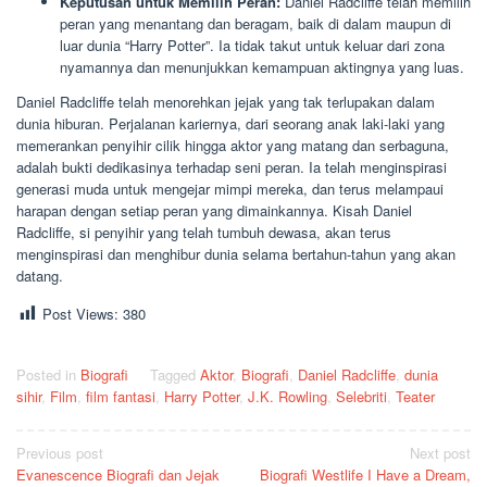
Keputusan untuk Memilih Peran:
Daniel Radcliffe telah memilih
peran yang menantang dan beragam, baik di dalam maupun di
luar dunia “Harry Potter”. Ia tidak takut untuk keluar dari zona
nyamannya dan menunjukkan kemampuan aktingnya yang luas.
Daniel Radcliffe telah menorehkan jejak yang tak terlupakan dalam
dunia hiburan. Perjalanan kariernya, dari seorang anak laki-laki yang
memerankan penyihir cilik hingga aktor yang matang dan serbaguna,
adalah bukti dedikasinya terhadap seni peran. Ia telah menginspirasi
generasi muda untuk mengejar mimpi mereka, dan terus melampaui
harapan dengan setiap peran yang dimainkannya. Kisah Daniel
Radcliffe, si penyihir yang telah tumbuh dewasa, akan terus
menginspirasi dan menghibur dunia selama bertahun-tahun yang akan
datang.
Post Views:
380
Posted in
Biografi
Tagged
Aktor
,
Biografi
,
Daniel Radcliffe
,
dunia
sihir
,
Film
,
film fantasi
,
Harry Potter
,
J.K. Rowling
,
Selebriti
,
Teater
Post
Previous post
Next post
Evanescence Biografi dan Jejak
Biografi Westlife I Have a Dream,
navigation