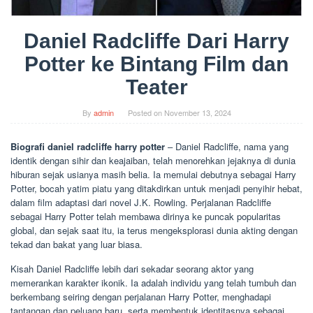
Daniel Radcliffe Dari Harry
Potter ke Bintang Film dan
Teater
By
admin
Posted on
November 13, 2024
Biografi daniel radcliffe harry potter
– Daniel Radcliffe, nama yang
identik dengan sihir dan keajaiban, telah menorehkan jejaknya di dunia
hiburan sejak usianya masih belia. Ia memulai debutnya sebagai Harry
Potter, bocah yatim piatu yang ditakdirkan untuk menjadi penyihir hebat,
dalam film adaptasi dari novel J.K. Rowling. Perjalanan Radcliffe
sebagai Harry Potter telah membawa dirinya ke puncak popularitas
global, dan sejak saat itu, ia terus mengeksplorasi dunia akting dengan
tekad dan bakat yang luar biasa.
Kisah Daniel Radcliffe lebih dari sekadar seorang aktor yang
memerankan karakter ikonik. Ia adalah individu yang telah tumbuh dan
berkembang seiring dengan perjalanan Harry Potter, menghadapi
tantangan dan peluang baru, serta membentuk identitasnya sebagai