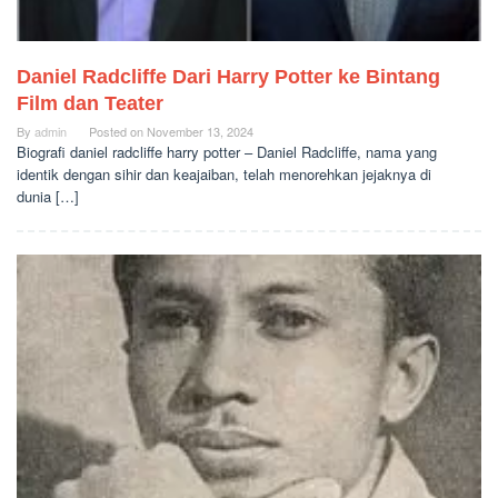
Daniel Radcliffe Dari Harry Potter ke Bintang
Film dan Teater
By
admin
Posted on
November 13, 2024
Biografi daniel radcliffe harry potter – Daniel Radcliffe, nama yang
identik dengan sihir dan keajaiban, telah menorehkan jejaknya di
dunia […]