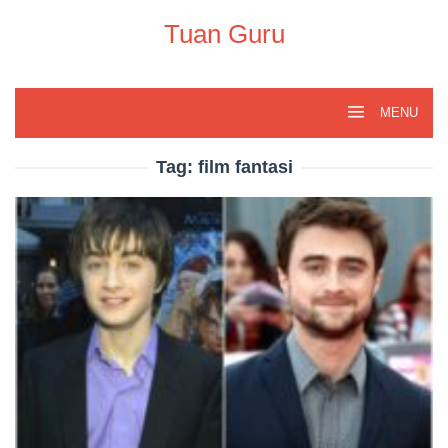
Skip
to
Tuan Guru
content
MENU
Tag:
film fantasi