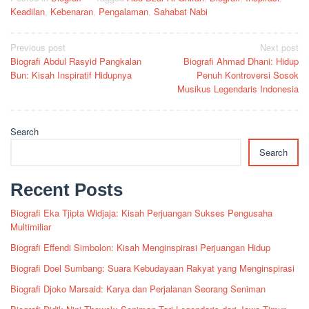
Keadilan
,
Kebenaran
,
Pengalaman
,
Sahabat Nabi
Post
Previous post
Next post
Biografi Abdul Rasyid Pangkalan
Biografi Ahmad Dhani: Hidup
navigation
Bun: Kisah Inspiratif Hidupnya
Penuh Kontroversi Sosok
Musikus Legendaris Indonesia
Search
Search
Recent Posts
Biografi Eka Tjipta Widjaja: Kisah Perjuangan Sukses Pengusaha
Multimiliar
Biografi Effendi Simbolon: Kisah Menginspirasi Perjuangan Hidup
Biografi Doel Sumbang: Suara Kebudayaan Rakyat yang Menginspirasi
Biografi Djoko Marsaid: Karya dan Perjalanan Seorang Seniman