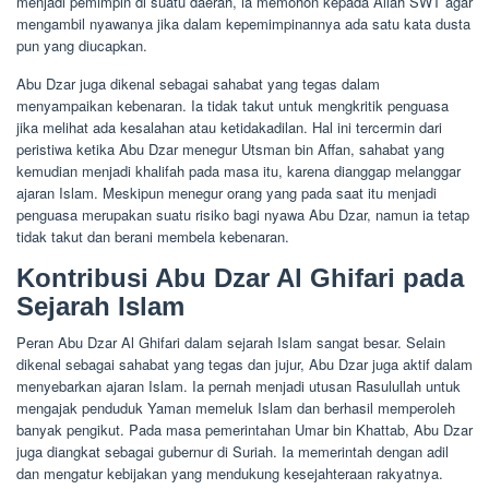
menjadi pemimpin di suatu daerah, ia memohon kepada Allah SWT agar
mengambil nyawanya jika dalam kepemimpinannya ada satu kata dusta
pun yang diucapkan.
Abu Dzar juga dikenal sebagai sahabat yang tegas dalam
menyampaikan kebenaran. Ia tidak takut untuk mengkritik penguasa
jika melihat ada kesalahan atau ketidakadilan. Hal ini tercermin dari
peristiwa ketika Abu Dzar menegur Utsman bin Affan, sahabat yang
kemudian menjadi khalifah pada masa itu, karena dianggap melanggar
ajaran Islam. Meskipun menegur orang yang pada saat itu menjadi
penguasa merupakan suatu risiko bagi nyawa Abu Dzar, namun ia tetap
tidak takut dan berani membela kebenaran.
Kontribusi Abu Dzar Al Ghifari pada
Sejarah Islam
Peran Abu Dzar Al Ghifari dalam sejarah Islam sangat besar. Selain
dikenal sebagai sahabat yang tegas dan jujur, Abu Dzar juga aktif dalam
menyebarkan ajaran Islam. Ia pernah menjadi utusan Rasulullah untuk
mengajak penduduk Yaman memeluk Islam dan berhasil memperoleh
banyak pengikut. Pada masa pemerintahan Umar bin Khattab, Abu Dzar
juga diangkat sebagai gubernur di Suriah. Ia memerintah dengan adil
dan mengatur kebijakan yang mendukung kesejahteraan rakyatnya.