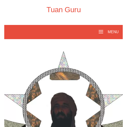
Skip
to
Tuan Guru
content
MENU