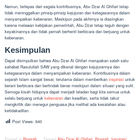
Namun, terlepas dari segala kontribusinya, Abu Dzar Al Ghifari tetap
tidak meninggalkan prinsip-prinsip kejujuran dan ketegasannya dalam
menyampaikan kebenaran. Meskipun pada akhirnya ia diasingkan
karena melawan kebijakan pemerintah, Abu Dzar tetap teguh dengan
keyakinannya dan tidak pernah berhenti berbicara dan berjuang untuk
kebenaran.
Kesimpulan
Dapat disimpulkan bahwa Abu Dzar Al Ghifari merupakan salah satu
sahabat Rasulullah SAW yang dikenal dengan kejujurannya dan
ketegasannya dalam menyampaikan kebenaran. Kontribusinya dalam
sejarah Islam sangat besar, terutama dalam memberikan
inspirasi
untuk
berani berbicara dan bertindak benar meskipun dalam situasi yang sulit.
Semoga kisah hidupnya dapat menjadi teladan bagi kita semua untuk
selalu berjuang untuk
kebenaran
dan keadilan, serta tidak takut
mengkritik dan menegur penguasa jika melihat ada kesalahan atau
ketidakadilan.
Post Views:
640
Posted in
Biografi
Tagged
Abu Dzar Al Ghifari
,
Biografi
,
Inspirasi
,