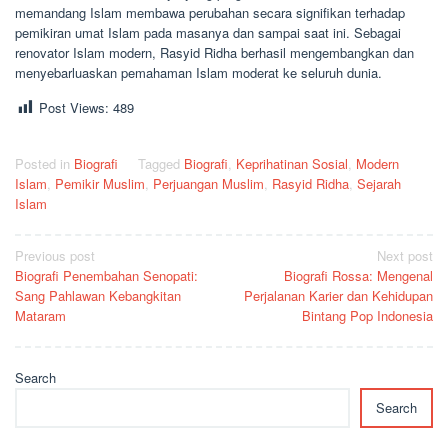
memandang Islam membawa perubahan secara signifikan terhadap
pemikiran umat Islam pada masanya dan sampai saat ini. Sebagai
renovator Islam modern, Rasyid Ridha berhasil mengembangkan dan
menyebarluaskan pemahaman Islam moderat ke seluruh dunia.
Post Views:
489
Posted in
Biografi
Tagged
Biografi
,
Keprihatinan Sosial
,
Modern
Islam
,
Pemikir Muslim
,
Perjuangan Muslim
,
Rasyid Ridha
,
Sejarah
Islam
Post
Previous post
Next post
Biografi Penembahan Senopati:
Biografi Rossa: Mengenal
navigation
Sang Pahlawan Kebangkitan
Perjalanan Karier dan Kehidupan
Mataram
Bintang Pop Indonesia
Search
Search