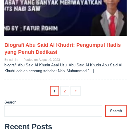
Biografi Abu Said Al Khudri: Pengumpul Hadis
yang Penuh Dedikasi
By
admin
Posted on
August 9, 2023
biografi Abu Said Al Khudri Asal Usul Abu Said Al Khudri Abu Said Al
Khudri adalah seorang sahabat Nabi Muhammad […]
1
2
Search
Search
Recent Posts