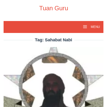
Skip
to
Tuan Guru
content
MENU
Tag:
Sahabat Nabi