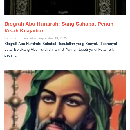
Biografi Abu Hurairah: Sang Sahabat Penuh
Kisah Keajaiban
By
admin
Posted on
September 18, 2025
Biografi Abu Hurairah: Sahabat Rasulullah yang Banyak Dipercayai
Latar Belakang Abu Hurairah lahir di Yaman tepatnya di kota Taif,
pada […]