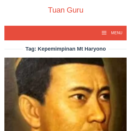
Skip
to
Tuan Guru
content
MENU
Tag:
Kepemimpinan Mt Haryono