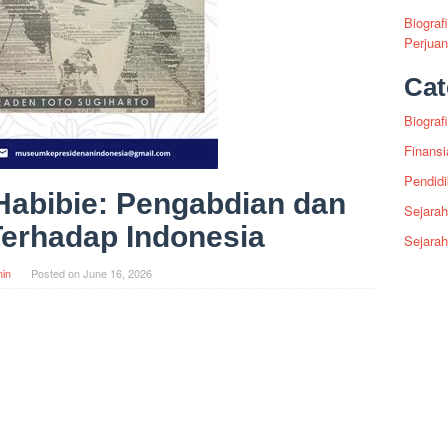
Biograf
Perjua
Cat
Biografi
Finansi
Pendid
k Habibie: Pengabdian dan
Sejarah
Terhadap Indonesia
Sejara
in
Posted on
June 16, 2026