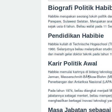
Biografi Politik Habi
Habibie merupakan seorang tokoh politik dan 
Parepare, Sulawesi Selatan. Merupakan ana
sejak usia 6 tahun. Beliau wafat pada 11 S
Pendidikan Habibie
Habibie kuliah di Technische Hogeschool (T
1960. Selanjutnya beliau melanjutkan studi
dan meraih gelar doktor teknik pada tahun 1
Karir Politik Awal
Habibie memulai karirnya di bidang teknolo
Jerman, Messerschmitt-BÃ¶lkow-Blohm (MBB
Penerbangan dan Antariksa Nasional (LAPA
Pada tahun 1974, beliau diangkat menjadi M
jabatannya sebagai menteri, beliau memper
menghasilkan berbagai inovasi teknologi y
Masa Jabatan sebagai