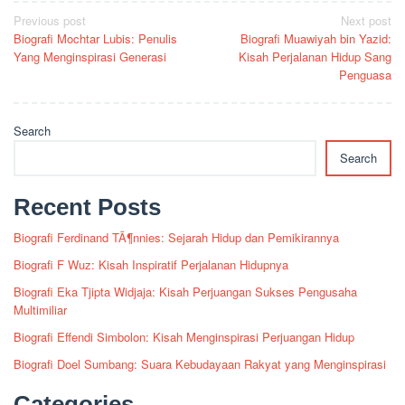
Post
Previous post
Next post
Biografi Mochtar Lubis: Penulis
Biografi Muawiyah bin Yazid:
navigation
Yang Menginspirasi Generasi
Kisah Perjalanan Hidup Sang
Penguasa
Search
Search
Recent Posts
Biografi Ferdinand TÃ¶nnies: Sejarah Hidup dan Pemikirannya
Biografi F Wuz: Kisah Inspiratif Perjalanan Hidupnya
Biografi Eka Tjipta Widjaja: Kisah Perjuangan Sukses Pengusaha
Multimiliar
Biografi Effendi Simbolon: Kisah Menginspirasi Perjuangan Hidup
Biografi Doel Sumbang: Suara Kebudayaan Rakyat yang Menginspirasi
Categories