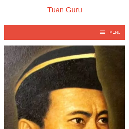
Skip
to
Tuan Guru
content
MENU