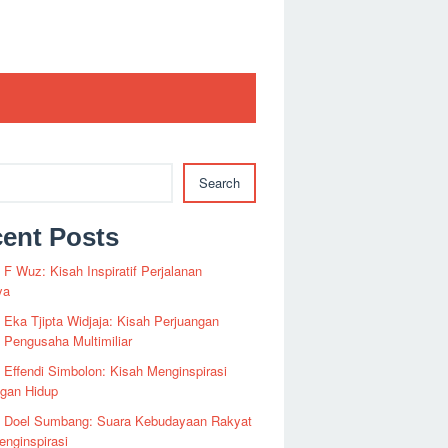
Search
ent Posts
i F Wuz: Kisah Inspiratif Perjalanan
ya
i Eka Tjipta Widjaja: Kisah Perjuangan
Pengusaha Multimiliar
i Effendi Simbolon: Kisah Menginspirasi
ngan Hidup
fi Doel Sumbang: Suara Kebudayaan Rakyat
nginspirasi