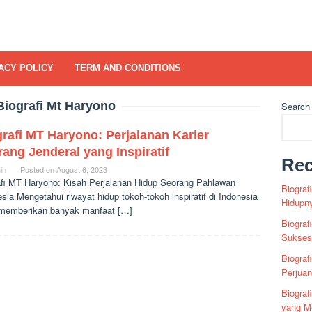
ACY POLICY
TERM AND CONDITIONS
Biografi Mt Haryono
Search
rafi MT Haryono: Perjalanan Karier
ang Jenderal yang Inspiratif
Rec
in
Posted on
August 6, 2023
afi MT Haryono: Kisah Perjalanan Hidup Seorang Pahlawan
Biograf
sia Mengetahui riwayat hidup tokoh-tokoh inspiratif di Indonesia
Hidupn
 memberikan banyak manfaat […]
Biograf
Sukses 
Biograf
Perjua
Biogra
yang Me