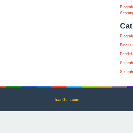
Biograf
Seoran
Cat
Biografi
Finansi
Pendid
Sejarah
Sejara
TuanGuru.com