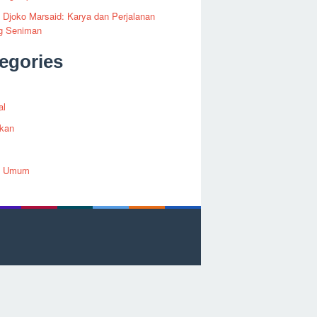
i Djoko Marsaid: Karya dan Perjalanan
g Seniman
egories
al
ikan
h Umum