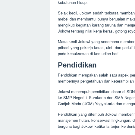
kebutuhan hidup.
Sejak kecil, Jokowi sudah terbiasa memba
mebel dan membantu ibunya berjualan makana
mengikuti kegiatan karang taruna dan men
Jokowi tentang nilai kerja keras, gotong ro
Masa kecil Jokowi yang sederhana membentu
pribadi yang pekerja keras, ulet, dan pedul
pada kesuksesan di kemudian hari.
Pendidikan
Pendidikan merupakan salah satu aspek pen
memberinya pengetahuan dan keterampilan y
Jokowi menempuh pendidikan dasar di SDN 1
ke SMP Negeri 1 Surakarta dan SMA Negeri 6
Gadjah Mada (UGM) Yogyakarta dan mengamb
Pendidikan yang ditempuh Jokowi memberiny
manajemen hutan, konservasi lingkungan, da
berguna bagi Jokowi ketika ia terjun ke duni