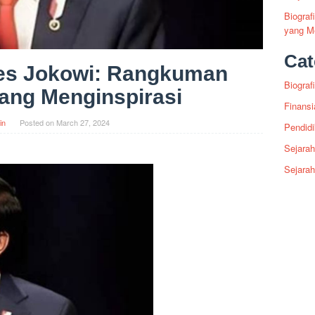
Biogra
yang Me
Cat
es Jokowi: Rangkuman
Biografi
yang Menginspirasi
Finansi
in
Posted on
March 27, 2024
Pendid
Sejarah
Sejara