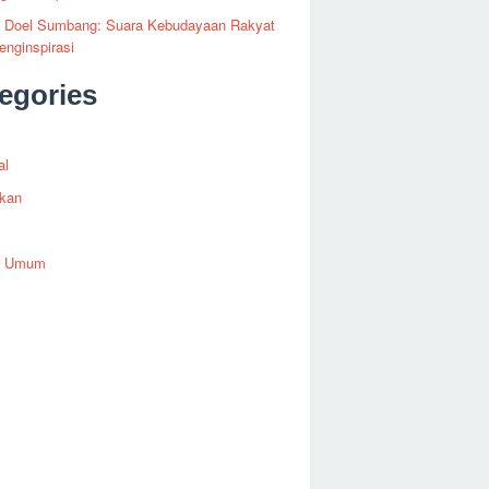
fi Doel Sumbang: Suara Kebudayaan Rakyat
nginspirasi
egories
al
ikan
h Umum