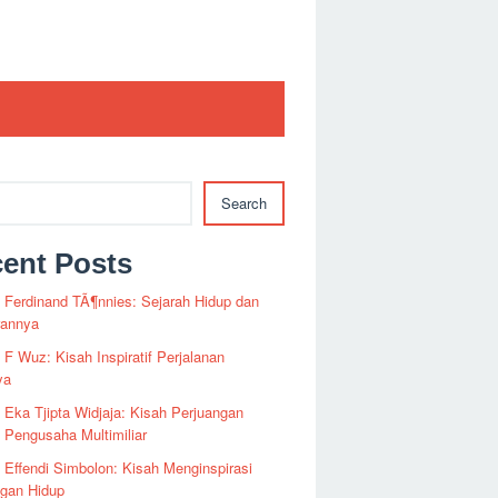
Search
ent Posts
i Ferdinand TÃ¶nnies: Sejarah Hidup dan
rannya
i F Wuz: Kisah Inspiratif Perjalanan
ya
i Eka Tjipta Widjaja: Kisah Perjuangan
Pengusaha Multimiliar
i Effendi Simbolon: Kisah Menginspirasi
ngan Hidup