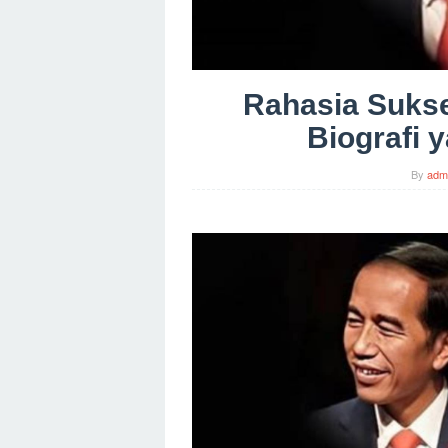
Rahasia Suks
Biografi 
By
adm