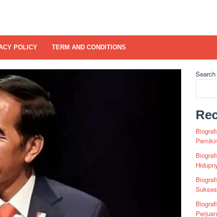
ACY POLICY
TERM AND CONDITIONS
Search
Rec
Biograf
Pemiki
Biograf
Hidupn
Biograf
Sukses 
Biograf
Perjua