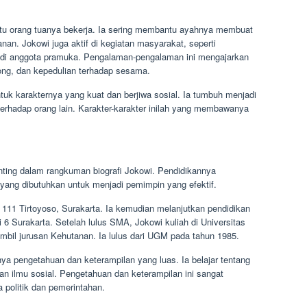
ntu orang tuanya bekerja. Ia sering membantu ayahnya membuat
n. Jokowi juga aktif di kegiatan masyarakat, seperti
jadi anggota pramuka. Pengalaman-pengalaman ini mengajarkan
yong, dan kepedulian terhadap sesama.
k karakternya yang kuat dan berjiwa sosial. Ia tumbuh menjadi
i terhadap orang lain. Karakter-karakter inilah yang membawanya
ting dalam rangkuman biografi Jokowi. Pendidikannya
ang dibutuhkan untuk menjadi pemimpin yang efektif.
11 Tirtoyoso, Surakarta. Ia kemudian melanjutkan pendidikan
 Surakarta. Setelah lulus SMA, Jokowi kuliah di Universitas
il jurusan Kehutanan. Ia lulus dari UGM pada tahun 1985.
a pengetahuan dan keterampilan yang luas. Ia belajar tentang
n ilmu sosial. Pengetahuan dan keterampilan ini sangat
a politik dan pemerintahan.