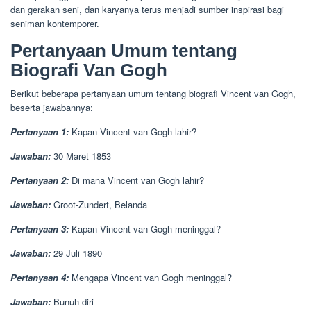
dan gerakan seni, dan karyanya terus menjadi sumber inspirasi bagi
seniman kontemporer.
Pertanyaan Umum tentang
Biografi Van Gogh
Berikut beberapa pertanyaan umum tentang biografi Vincent van Gogh,
beserta jawabannya:
Pertanyaan 1:
Kapan Vincent van Gogh lahir?
Jawaban:
30 Maret 1853
Pertanyaan 2:
Di mana Vincent van Gogh lahir?
Jawaban:
Groot-Zundert, Belanda
Pertanyaan 3:
Kapan Vincent van Gogh meninggal?
Jawaban:
29 Juli 1890
Pertanyaan 4:
Mengapa Vincent van Gogh meninggal?
Jawaban:
Bunuh diri