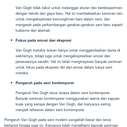
Van Gogh tidak takut untuk melanggar aturan dan bereksperimen
dengan teknik dan gaya baru. Hal ini membebaskan seniman lain
untuk mengeksplorasi kemungkinan baru dalam seni, dan
mengarah pada perkembangan gerakan-gerakan seni baru seperti
kubisme dan abstrak.
Fokus pada emosi dan ekspresi
Van Gogh melukis bukan hanya untuk menggambarkan dunia di
sekitarnya, tetapi juga untuk mengekspresikan emosi dan
perasaannya sendiri. Hal ini telah menginspirasi banyak seniman
untuk fokus pada ekspresi diri dan emosi dalam karya seni
mereka.
Pengaruh pada seni kontemporer
Pengaruh Van Gogh terus terasa dalam seni kontemporer.
Banyak seniman kontemporer menggunakan warna dan sapuan
kuas yang serupa dengan Van Gogh, dan karyanya sering
menjadi referensi dalam seni kontemporer.
Pengaruh Van Gogh pada seni modern sangatlah besar dan terus
berlanjut hingga saat ini. Karyanya telah mengilhami banyak seniman