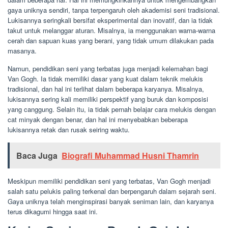
gaya uniknya sendiri, tanpa terpengaruh oleh akademisi seni tradisional.
Lukisannya seringkali bersifat eksperimental dan inovatif, dan ia tidak
takut untuk melanggar aturan. Misalnya, ia menggunakan warna-warna
cerah dan sapuan kuas yang berani, yang tidak umum dilakukan pada
masanya.
Namun, pendidikan seni yang terbatas juga menjadi kelemahan bagi
Van Gogh. Ia tidak memiliki dasar yang kuat dalam teknik melukis
tradisional, dan hal ini terlihat dalam beberapa karyanya. Misalnya,
lukisannya sering kali memiliki perspektif yang buruk dan komposisi
yang canggung. Selain itu, ia tidak pernah belajar cara melukis dengan
cat minyak dengan benar, dan hal ini menyebabkan beberapa
lukisannya retak dan rusak seiring waktu.
Baca Juga
Biografi Muhammad Husni Thamrin
Meskipun memiliki pendidikan seni yang terbatas, Van Gogh menjadi
salah satu pelukis paling terkenal dan berpengaruh dalam sejarah seni.
Gaya uniknya telah menginspirasi banyak seniman lain, dan karyanya
terus dikagumi hingga saat ini.