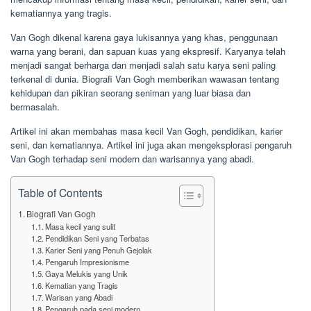
kematiannya yang tragis.
Van Gogh dikenal karena gaya lukisannya yang khas, penggunaan
warna yang berani, dan sapuan kuas yang ekspresif. Karyanya telah
menjadi sangat berharga dan menjadi salah satu karya seni paling
terkenal di dunia. Biografi Van Gogh memberikan wawasan tentang
kehidupan dan pikiran seorang seniman yang luar biasa dan
bermasalah.
Artikel ini akan membahas masa kecil Van Gogh, pendidikan, karier
seni, dan kematiannya. Artikel ini juga akan mengeksplorasi pengaruh
Van Gogh terhadap seni modern dan warisannya yang abadi.
Table of Contents
Biografi Van Gogh
Masa kecil yang sulit
Pendidikan Seni yang Terbatas
Karier Seni yang Penuh Gejolak
Pengaruh Impresionisme
Gaya Melukis yang Unik
Kematian yang Tragis
Warisan yang Abadi
Pengaruh pada seni modern