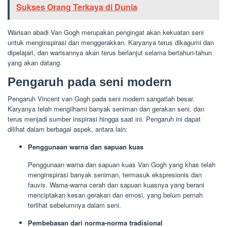
Sukses Orang Terkaya di Dunia
Warisan abadi Van Gogh merupakan pengingat akan kekuatan seni
untuk menginspirasi dan menggerakkan. Karyanya terus dikagumi dan
dipelajari, dan warisannya akan terus berlanjut selama bertahun-tahun
yang akan datang.
Pengaruh pada seni modern
Pengaruh Vincent van Gogh pada seni modern sangatlah besar.
Karyanya telah mengilhami banyak seniman dan gerakan seni, dan
terus menjadi sumber inspirasi hingga saat ini. Pengaruh ini dapat
dilihat dalam berbagai aspek, antara lain:
Penggunaan warna dan sapuan kuas
Penggunaan warna dan sapuan kuas Van Gogh yang khas telah
menginspirasi banyak seniman, termasuk ekspresionis dan
fauvis. Warna-warna cerah dan sapuan kuasnya yang berani
menciptakan kesan gerakan dan emosi, yang belum pernah
terlihat sebelumnya dalam seni.
Pembebasan dari norma-norma tradisional