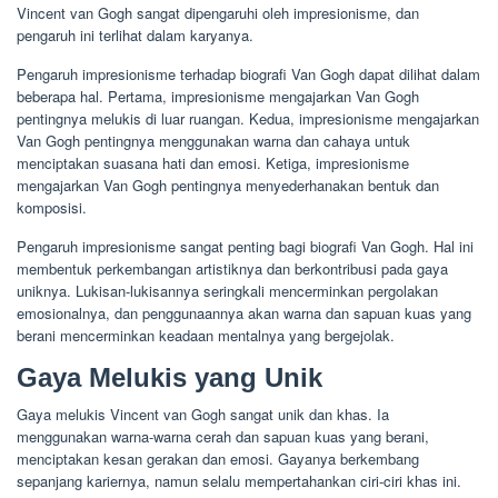
Vincent van Gogh sangat dipengaruhi oleh impresionisme, dan
pengaruh ini terlihat dalam karyanya.
Pengaruh impresionisme terhadap biografi Van Gogh dapat dilihat dalam
beberapa hal. Pertama, impresionisme mengajarkan Van Gogh
pentingnya melukis di luar ruangan. Kedua, impresionisme mengajarkan
Van Gogh pentingnya menggunakan warna dan cahaya untuk
menciptakan suasana hati dan emosi. Ketiga, impresionisme
mengajarkan Van Gogh pentingnya menyederhanakan bentuk dan
komposisi.
Pengaruh impresionisme sangat penting bagi biografi Van Gogh. Hal ini
membentuk perkembangan artistiknya dan berkontribusi pada gaya
uniknya. Lukisan-lukisannya seringkali mencerminkan pergolakan
emosionalnya, dan penggunaannya akan warna dan sapuan kuas yang
berani mencerminkan keadaan mentalnya yang bergejolak.
Gaya Melukis yang Unik
Gaya melukis Vincent van Gogh sangat unik dan khas. Ia
menggunakan warna-warna cerah dan sapuan kuas yang berani,
menciptakan kesan gerakan dan emosi. Gayanya berkembang
sepanjang kariernya, namun selalu mempertahankan ciri-ciri khas ini.