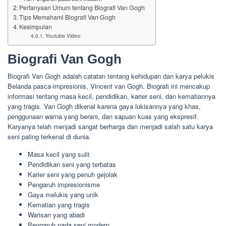
Pertanyaan Umum tentang Biografi Van Gogh
Tips Memahami Biografi Van Gogh
Kesimpulan
Youtube Video:
Biografi Van Gogh
Biografi Van Gogh adalah catatan tentang kehidupan dan karya pelukis
Belanda pasca-impresionis, Vincent van Gogh. Biografi ini mencakup
informasi tentang masa kecil, pendidikan, karier seni, dan kematiannya
yang tragis. Van Gogh dikenal karena gaya lukisannya yang khas,
penggunaan warna yang berani, dan sapuan kuas yang ekspresif.
Karyanya telah menjadi sangat berharga dan menjadi salah satu karya
seni paling terkenal di dunia.
Masa kecil yang sulit
Pendidikan seni yang terbatas
Karier seni yang penuh gejolak
Pengaruh impresionisme
Gaya melukis yang unik
Kematian yang tragis
Warisan yang abadi
Pengaruh pada seni modern