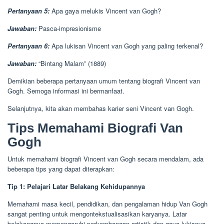
Pertanyaan 5:
Apa gaya melukis Vincent van Gogh?
Jawaban:
Pasca-impresionisme
Pertanyaan 6:
Apa lukisan Vincent van Gogh yang paling terkenal?
Jawaban:
“Bintang Malam” (1889)
Demikian beberapa pertanyaan umum tentang biografi Vincent van
Gogh. Semoga informasi ini bermanfaat.
Selanjutnya, kita akan membahas karier seni Vincent van Gogh.
Tips Memahami Biografi Van
Gogh
Untuk memahami biografi Vincent van Gogh secara mendalam, ada
beberapa tips yang dapat diterapkan:
Tip 1: Pelajari Latar Belakang Kehidupannya
Memahami masa kecil, pendidikan, dan pengalaman hidup Van Gogh
sangat penting untuk mengontekstualisasikan karyanya. Latar
belakangnya memengaruhi perkembangan artistik dan gaya lukisnya.