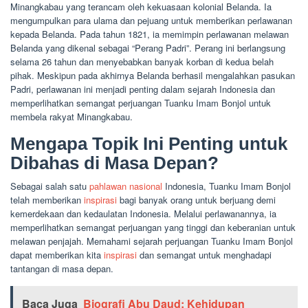
Minangkabau yang terancam oleh kekuasaan kolonial Belanda. Ia
mengumpulkan para ulama dan pejuang untuk memberikan perlawanan
kepada Belanda. Pada tahun 1821, ia memimpin perlawanan melawan
Belanda yang dikenal sebagai “Perang Padri”. Perang ini berlangsung
selama 26 tahun dan menyebabkan banyak korban di kedua belah
pihak. Meskipun pada akhirnya Belanda berhasil mengalahkan pasukan
Padri, perlawanan ini menjadi penting dalam sejarah Indonesia dan
memperlihatkan semangat perjuangan Tuanku Imam Bonjol untuk
membela rakyat Minangkabau.
Mengapa Topik Ini Penting untuk
Dibahas di Masa Depan?
Sebagai salah satu
pahlawan nasional
Indonesia, Tuanku Imam Bonjol
telah memberikan
inspirasi
bagi banyak orang untuk berjuang demi
kemerdekaan dan kedaulatan Indonesia. Melalui perlawanannya, ia
memperlihatkan semangat perjuangan yang tinggi dan keberanian untuk
melawan penjajah. Memahami sejarah perjuangan Tuanku Imam Bonjol
dapat memberikan kita
inspirasi
dan semangat untuk menghadapi
tantangan di masa depan.
Baca Juga
Biografi Abu Daud: Kehidupan