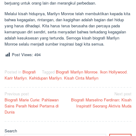
berjuang untuk orang lain dan merangkul perbedaan.
Melalui kisah hidupnya, Marilyn Monroe telah membuktikan kepada kita
bahwa kegagalan, rintangan, dan kegigihan adalah bagian dari hidup
yang harus dihadapi. Kita harus terus berusaha dan percaya pada
kemampuan diri sendiri, serta menyadari bahwa terkadang kegagalan
adalah kesuksesan yang tertunda. Semoga kisah biografi Marilyn
Monroe selalu menjadi sumber inspirasi bagi kita semua.
Post Views:
494
Posted in
Biografi
Tagged
Biografi Marilyn Monroe
,
Ikon Hollywood
,
Karir Marilyn
,
Kehidupan Marilyn
,
Kisah Cinta Marilyn
Post
Previous post
Next post
Biografi Marie Curie: Pahlawan
Biografi Marselino Ferdinan: Kisah
navigation
Sains Peraih Nobel Pertama di
Inspiratif Seorang Aktivis Muda
Dunia
Search