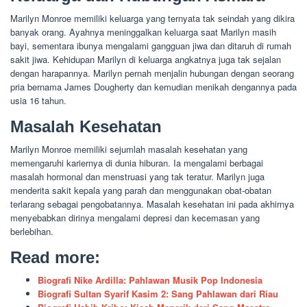
Marilyn Monroe memiliki keluarga yang ternyata tak seindah yang dikira
banyak orang. Ayahnya meninggalkan keluarga saat Marilyn masih
bayi, sementara ibunya mengalami gangguan jiwa dan ditaruh di rumah
sakit jiwa. Kehidupan Marilyn di keluarga angkatnya juga tak sejalan
dengan harapannya. Marilyn pernah menjalin hubungan dengan seorang
pria bernama James Dougherty dan kemudian menikah dengannya pada
usia 16 tahun.
Masalah Kesehatan
Marilyn Monroe memiliki sejumlah masalah kesehatan yang
memengaruhi kariernya di dunia hiburan. Ia mengalami berbagai
masalah hormonal dan menstruasi yang tak teratur. Marilyn juga
menderita sakit kepala yang parah dan menggunakan obat-obatan
terlarang sebagai pengobatannya. Masalah kesehatan ini pada akhirnya
menyebabkan dirinya mengalami depresi dan kecemasan yang
berlebihan.
Read more:
Biografi Nike Ardilla: Pahlawan Musik Pop Indonesia
Biografi Sultan Syarif Kasim 2: Sang Pahlawan dari Riau