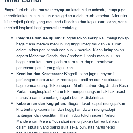
Biografi tokoh tidak hanya menyajikan kisah hidup individu, tetapi juga
merefleksikan nilai-nilai luhur yang dianut oleh tokoh tersebut. Nilai-nilai
ini menjadi prinsip yang memandu tindakan dan keputusan tokoh, serta
menjadi inspirasi bagi generasi mendatang.
Integritas dan Kejujuran:
Biografi tokoh sering kali mengungkap
bagaimana mereka menjunjung tinggi integritas dan kejujuran
dalam kehidupan pribadi dan publik mereka. Kisah hidup tokoh
seperti Mahatma Gandhi dan Abraham Lincoln menunjukkan
bagaimana komitmen pada nilai-nilai ini dapat membawa
perubahan positif yang signifikan.
Keadilan dan Kesetaraan:
Biografi tokoh juga menyoroti
perjuangan mereka untuk mencapai keadilan dan kesetaraan
bagi semua orang. Tokoh seperti Martin Luther King Jr. dan Rosa
Parks menginspirasi kita untuk memperjuangkan hak-hak asasi
manusia dan menentang segala bentuk diskriminasi.
Keberanian dan Kegigihan:
Biografi tokoh dapat mengajarkan
kita tentang keberanian dan kegigihan dalam menghadapi
tantangan dan kesulitan. Kisah hidup tokoh seperti Nelson
Mandela dan Malala Yousafzai menunjukkan bahwa bahkan
dalam situasi yang paling sulit sekalipun, kita harus tetap
berjuang untuk apa yang kita yakini.