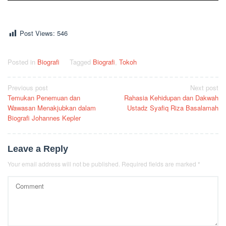
Post Views:
546
Posted in
Biografi
Tagged
Biografi
,
Tokoh
Post
Previous post
Next post
Temukan Penemuan dan
Rahasia Kehidupan dan Dakwah
navigation
Wawasan Menakjubkan dalam
Ustadz Syafiq Riza Basalamah
Biografi Johannes Kepler
Leave a Reply
Your email address will not be published.
Required fields are marked
*