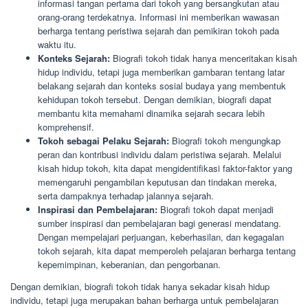
informasi tangan pertama dari tokoh yang bersangkutan atau
orang-orang terdekatnya. Informasi ini memberikan wawasan
berharga tentang peristiwa sejarah dan pemikiran tokoh pada
waktu itu.
Konteks Sejarah:
Biografi tokoh tidak hanya menceritakan kisah
hidup individu, tetapi juga memberikan gambaran tentang latar
belakang sejarah dan konteks sosial budaya yang membentuk
kehidupan tokoh tersebut. Dengan demikian, biografi dapat
membantu kita memahami dinamika sejarah secara lebih
komprehensif.
Tokoh sebagai Pelaku Sejarah:
Biografi tokoh mengungkap
peran dan kontribusi individu dalam peristiwa sejarah. Melalui
kisah hidup tokoh, kita dapat mengidentifikasi faktor-faktor yang
memengaruhi pengambilan keputusan dan tindakan mereka,
serta dampaknya terhadap jalannya sejarah.
Inspirasi dan Pembelajaran:
Biografi tokoh dapat menjadi
sumber inspirasi dan pembelajaran bagi generasi mendatang.
Dengan mempelajari perjuangan, keberhasilan, dan kegagalan
tokoh sejarah, kita dapat memperoleh pelajaran berharga tentang
kepemimpinan, keberanian, dan pengorbanan.
Dengan demikian, biografi tokoh tidak hanya sekadar kisah hidup
individu, tetapi juga merupakan bahan berharga untuk pembelajaran