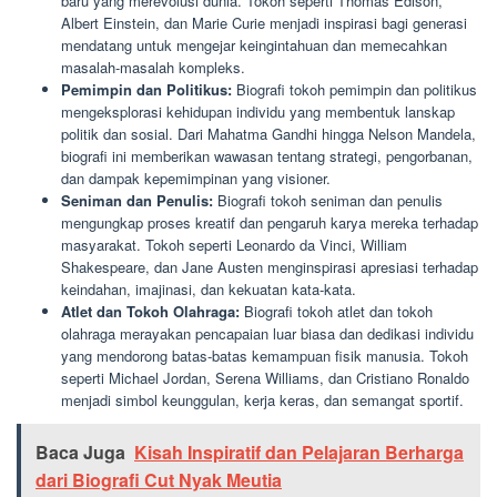
baru yang merevolusi dunia. Tokoh seperti Thomas Edison,
Albert Einstein, dan Marie Curie menjadi inspirasi bagi generasi
mendatang untuk mengejar keingintahuan dan memecahkan
masalah-masalah kompleks.
Pemimpin dan Politikus:
Biografi tokoh pemimpin dan politikus
mengeksplorasi kehidupan individu yang membentuk lanskap
politik dan sosial. Dari Mahatma Gandhi hingga Nelson Mandela,
biografi ini memberikan wawasan tentang strategi, pengorbanan,
dan dampak kepemimpinan yang visioner.
Seniman dan Penulis:
Biografi tokoh seniman dan penulis
mengungkap proses kreatif dan pengaruh karya mereka terhadap
masyarakat. Tokoh seperti Leonardo da Vinci, William
Shakespeare, dan Jane Austen menginspirasi apresiasi terhadap
keindahan, imajinasi, dan kekuatan kata-kata.
Atlet dan Tokoh Olahraga:
Biografi tokoh atlet dan tokoh
olahraga merayakan pencapaian luar biasa dan dedikasi individu
yang mendorong batas-batas kemampuan fisik manusia. Tokoh
seperti Michael Jordan, Serena Williams, dan Cristiano Ronaldo
menjadi simbol keunggulan, kerja keras, dan semangat sportif.
Baca Juga
Kisah Inspiratif dan Pelajaran Berharga
dari Biografi Cut Nyak Meutia