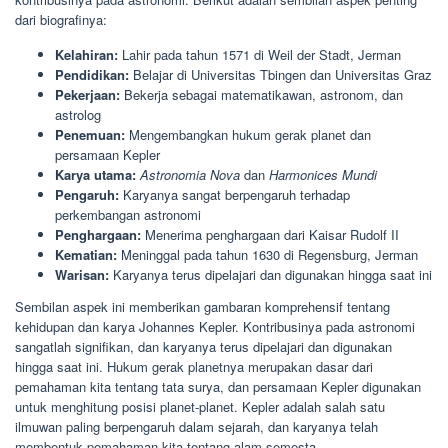
dari biografinya:
Kelahiran:
Lahir pada tahun 1571 di Weil der Stadt, Jerman
Pendidikan:
Belajar di Universitas Tbingen dan Universitas Graz
Pekerjaan:
Bekerja sebagai matematikawan, astronom, dan
astrolog
Penemuan:
Mengembangkan hukum gerak planet dan
persamaan Kepler
Karya utama:
Astronomia Nova
dan
Harmonices Mundi
Pengaruh:
Karyanya sangat berpengaruh terhadap
perkembangan astronomi
Penghargaan:
Menerima penghargaan dari Kaisar Rudolf II
Kematian:
Meninggal pada tahun 1630 di Regensburg, Jerman
Warisan:
Karyanya terus dipelajari dan digunakan hingga saat ini
Sembilan aspek ini memberikan gambaran komprehensif tentang
kehidupan dan karya Johannes Kepler. Kontribusinya pada astronomi
sangatlah signifikan, dan karyanya terus dipelajari dan digunakan
hingga saat ini. Hukum gerak planetnya merupakan dasar dari
pemahaman kita tentang tata surya, dan persamaan Kepler digunakan
untuk menghitung posisi planet-planet. Kepler adalah salah satu
ilmuwan paling berpengaruh dalam sejarah, dan karyanya telah
membentuk pemahaman kita tentang alam semesta.