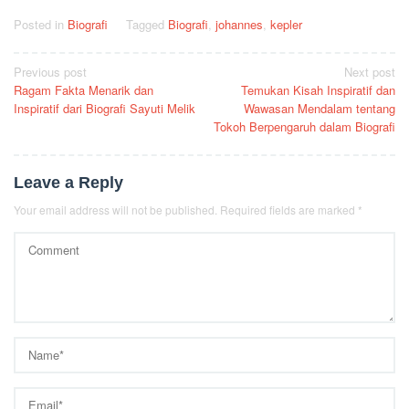
Posted in
Biografi
Tagged
Biografi
,
johannes
,
kepler
Post
Previous post
Next post
Ragam Fakta Menarik dan
Temukan Kisah Inspiratif dan
navigation
Inspiratif dari Biografi Sayuti Melik
Wawasan Mendalam tentang
Tokoh Berpengaruh dalam Biografi
Leave a Reply
Your email address will not be published.
Required fields are marked
*