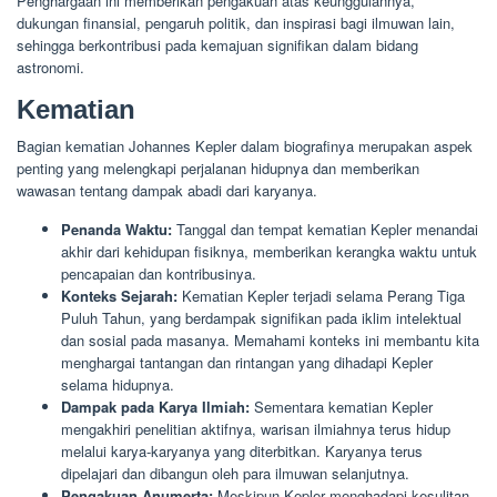
Penghargaan ini memberikan pengakuan atas keunggulannya,
dukungan finansial, pengaruh politik, dan inspirasi bagi ilmuwan lain,
sehingga berkontribusi pada kemajuan signifikan dalam bidang
astronomi.
Kematian
Bagian kematian Johannes Kepler dalam biografinya merupakan aspek
penting yang melengkapi perjalanan hidupnya dan memberikan
wawasan tentang dampak abadi dari karyanya.
Penanda Waktu:
Tanggal dan tempat kematian Kepler menandai
akhir dari kehidupan fisiknya, memberikan kerangka waktu untuk
pencapaian dan kontribusinya.
Konteks Sejarah:
Kematian Kepler terjadi selama Perang Tiga
Puluh Tahun, yang berdampak signifikan pada iklim intelektual
dan sosial pada masanya. Memahami konteks ini membantu kita
menghargai tantangan dan rintangan yang dihadapi Kepler
selama hidupnya.
Dampak pada Karya Ilmiah:
Sementara kematian Kepler
mengakhiri penelitian aktifnya, warisan ilmiahnya terus hidup
melalui karya-karyanya yang diterbitkan. Karyanya terus
dipelajari dan dibangun oleh para ilmuwan selanjutnya.
Pengakuan Anumerta:
Meskipun Kepler menghadapi kesulitan