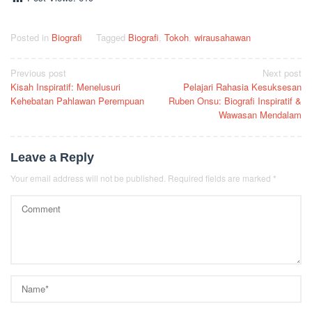
Posted in
Biografi
Tagged
Biografi
,
Tokoh
,
wirausahawan
Post
Previous post
Next post
Kisah Inspiratif: Menelusuri
Pelajari Rahasia Kesuksesan
navigation
Kehebatan Pahlawan Perempuan
Ruben Onsu: Biografi Inspiratif &
Wawasan Mendalam
Leave a Reply
Your email address will not be published.
Required fields are marked
*