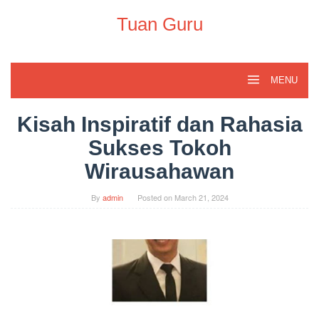
Skip
to
Tuan Guru
content
MENU
Kisah Inspiratif dan Rahasia
Sukses Tokoh
Wirausahawan
By
admin
Posted on
March 21, 2024