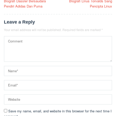
Biografi Dassler Bersaudara
Biografi Linus Torvalds Sang
navigation
Pendiri Adidas Dan Puma
Pencipta Linux
Leave a Reply
Your email address will not be published.
Required fields are marked
*
Save my name, email, and website in this browser for the next time I