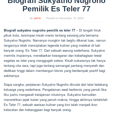
Biografi Sukyatno Nugroho
Pemilik Es Teler 77
By
admin
Posted on
November 12, 2024
Biografi sukyatno nugroho pemilik es teler 77
– Di tengah hiruk
pikuk kota, tersimpan kisah manis tentang seorang pria bernama
Sukyatno Nugroho. Namanya mungkin tak begitu dikenal luas, namun
tangannya telah menciptakan legenda kuliner yang melekat di hati
banyak orang: Es Teler 77. Dari sebuah warung sederhana, Sukyatno
merintis impiannya, menebarkan kesegaran dan kebahagiaan lewat
segelas es teler yang menggugah selera. Kisah suksesnya tak hanya
tentang cita rasa, tapi juga tentang semangat pantang menyerah dan
dedikasi tinggi dalam membangun bisnis yang berdampak positif bagi
sekitarnya.
Siapa sangka, perjalanan Sukyatno Nugroho dimulai dari latar belakang
keluarga yang sederhana. Pengalaman awal berbisnis yang penuh lika-
liku justru mengasah ketajaman intuisinya. Sukyatno kemudian
menorehkan jejak karier yang penuh makna, hingga akhirnya terlahirlah
Es Teler 77, sebuah warisan kuliner yang kini telah menjadi ikon
kelezatan dan kebanggaan bagi banyak orang.