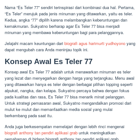
Nama “Es Teler 77” sendiri terinspirasi dari kombinasi dua hal. Pertama,
“Es Teler” merujuk pada jenis minuman yang ditawarkan, yaitu es teler.
Kedua, angka “77” dipilih karena melambangkan keberuntungan dan
kemakmuran. Sukyatno berharap agar Es Teler 77 bisa menjadi
minuman yang membawa keberuntungan bagi para pelanggannya.
Jelajahi macam keuntungan dari
biografi agus harimurti yudhoyono
yang
dapat mengubah cara Anda meninjau topik ini.
Konsep Awal Es Teler 77
Konsep awal Es Teler 77 adalah untuk menawarkan minuman es teler
yang lezat dan menyegarkan dengan harga yang terjangkau. Menu awal
yang ditawarkan hanya es teler dengan berbagai pilihan topping seperti
alpukat, nangka, dan kelapa. Sukyatno percaya bahwa dengan fokus
pada kualitas dan rasa, Es Teler 77 bisa menarik minat pelanggan.
Untuk strategi pemasaran awal, Sukyatno mengandalkan promosi dari
mulut ke mulut dan memanfaatkan media sosial yang mulai
berkembang pada saat itu.
Anda juga berkesempatan memelajari dengan lebih rinci mengenai
biografi anthony tan pendiri aplikasi grab
untuk meningkatkan
pemahaman di bidang biografi anthony tan pendiri aplikasi grab.