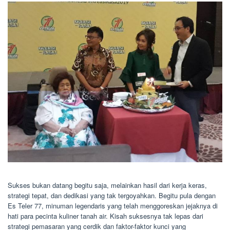
Sukses bukan datang begitu saja, melainkan hasil dari kerja keras,
strategi tepat, dan dedikasi yang tak tergoyahkan. Begitu pula dengan
Es Teler 77, minuman legendaris yang telah menggoreskan jejaknya di
hati para pecinta kuliner tanah air. Kisah suksesnya tak lepas dari
strategi pemasaran yang cerdik dan faktor-faktor kunci yang