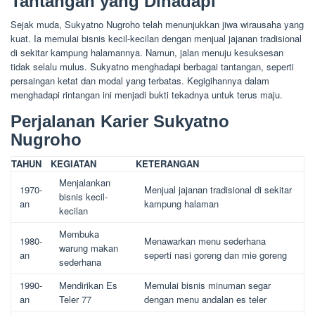
Tantangan yang Dihadapi
Sejak muda, Sukyatno Nugroho telah menunjukkan jiwa wirausaha yang
kuat. Ia memulai bisnis kecil-kecilan dengan menjual jajanan tradisional
di sekitar kampung halamannya. Namun, jalan menuju kesuksesan
tidak selalu mulus. Sukyatno menghadapi berbagai tantangan, seperti
persaingan ketat dan modal yang terbatas. Kegigihannya dalam
menghadapi rintangan ini menjadi bukti tekadnya untuk terus maju.
Perjalanan Karier Sukyatno
Nugroho
TAHUN
KEGIATAN
KETERANGAN
Menjalankan
1970-
Menjual jajanan tradisional di sekitar
bisnis kecil-
an
kampung halaman
kecilan
Membuka
1980-
Menawarkan menu sederhana
warung makan
an
seperti nasi goreng dan mie goreng
sederhana
1990-
Mendirikan Es
Memulai bisnis minuman segar
an
Teler 77
dengan menu andalan es teler