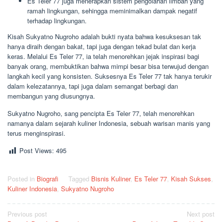
Es Teler 77 juga menerapkan sistem pengolahan limbah yang
ramah lingkungan, sehingga meminimalkan dampak negatif
terhadap lingkungan.
Kisah Sukyatno Nugroho adalah bukti nyata bahwa kesuksesan tak
hanya diraih dengan bakat, tapi juga dengan tekad bulat dan kerja
keras. Melalui Es Teler 77, ia telah menorehkan jejak inspirasi bagi
banyak orang, membuktikan bahwa mimpi besar bisa terwujud dengan
langkah kecil yang konsisten. Suksesnya Es Teler 77 tak hanya terukir
dalam kelezatannya, tapi juga dalam semangat berbagi dan
membangun yang diusungnya.
Sukyatno Nugroho, sang pencipta Es Teler 77, telah menorehkan
namanya dalam sejarah kuliner Indonesia, sebuah warisan manis yang
terus menginspirasi.
Post Views:
495
Posted in
Biografi
Tagged
Bisnis Kuliner
,
Es Teler 77
,
Kisah Sukses
,
Kuliner Indonesia
,
Sukyatno Nugroho
Post
Previous post
Next post