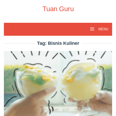
Skip
to
Tuan Guru
content
MENU
Tag:
Bisnis Kuliner