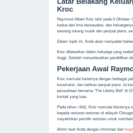
Latar Belakang Kelua
Kroc
Raymond Albert Kroc lahir pada 5 Oktober 19
kedua dari lima bersaudara, dan keluargany
seorang tukang musik dan penjual piano, s
Dalam topik ini, Anda akan menyadari bah
Kroc dibesarkan dalam keluarga yang sederh
tinggi. Setelah menyelesaikan pendidikan d
Pekerjaan Awal Raym
Kroc memulai kariernya dengan berbagai peke
konstruksi, dan bahkan penjual piano. Ia ke
perusahaan bernama “The Liberty Bell” di Ch
kontak yang luas.
Pada tahun 1932, Kroc memulai bisnisnya s
kepada restoran-restoran di wilayah Chicag
meyakinkan pemilik restoran untuk membeli
Akhiri riset Anda dengan informasi dari
biog