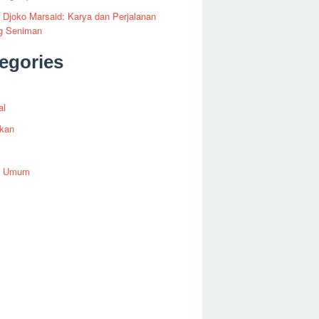
i Djoko Marsaid: Karya dan Perjalanan
g Seniman
egories
al
ikan
h Umum