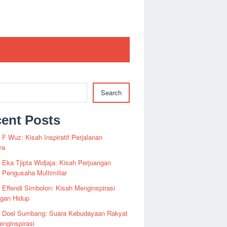
Search
ent Posts
i F Wuz: Kisah Inspiratif Perjalanan
ya
i Eka Tjipta Widjaja: Kisah Perjuangan
Pengusaha Multimiliar
i Effendi Simbolon: Kisah Menginspirasi
ngan Hidup
fi Doel Sumbang: Suara Kebudayaan Rakyat
nginspirasi