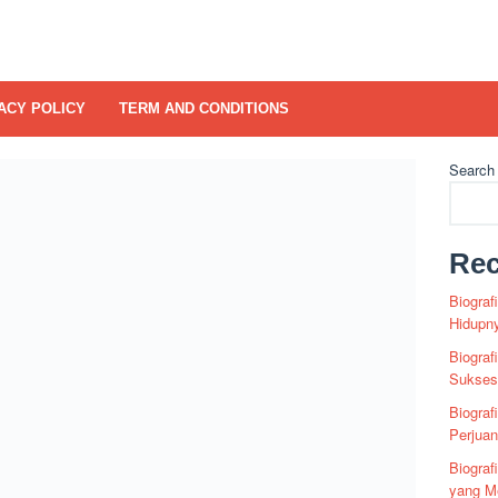
ACY POLICY
TERM AND CONDITIONS
Search
Rec
Biograf
Hidupn
Biograf
Sukses 
Biograf
Perjua
Biogra
yang Me