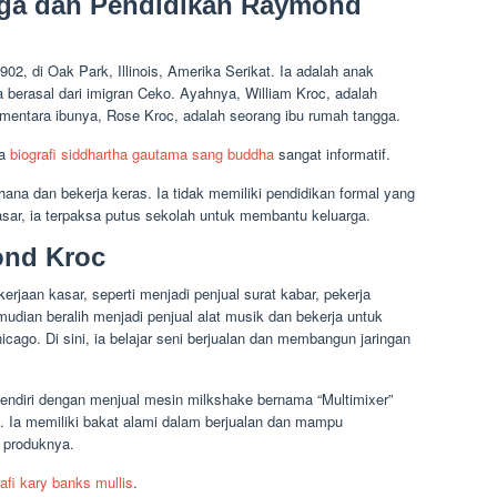
rga dan Pendidikan Raymond
02, di Oak Park, Illinois, Amerika Serikat. Ia adalah anak
a berasal dari imigran Ceko. Ayahnya, William Kroc, adalah
ementara ibunya, Rose Kroc, adalah seorang ibu rumah tangga.
wa
biografi siddhartha gautama sang buddha
sangat informatif.
ana dan bekerja keras. Ia tidak memiliki pendidikan formal yang
asar, ia terpaksa putus sekolah untuk membantu keluarga.
ond Kroc
rjaan kasar, seperti menjadi penjual surat kabar, pekerja
mudian beralih menjadi penjual alat musik dan bekerja untuk
icago. Di sini, ia belajar seni berjualan dan membangun jaringan
endiri dengan menjual mesin milkshake bernama “Multimixer”
o. Ia memiliki bakat alami dalam berjualan dan mampu
 produknya.
rafi kary banks mullis
.