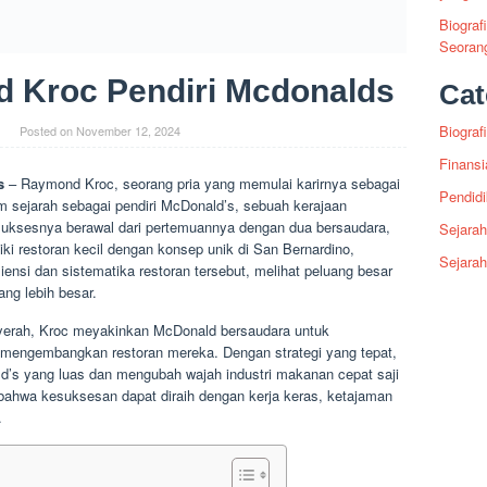
Biograf
Seoran
d Kroc Pendiri Mcdonalds
Cat
Biografi
Posted on
November 12, 2024
Finansi
s
– Raymond Kroc, seorang pria yang memulai karirnya sebagai
Pendid
 sejarah sebagai pendiri McDonald’s, sebuah kerajaan
suksesnya berawal dari pertemuannya dengan dua bersaudara,
Sejarah
i restoran kecil dengan konsep unik di San Bernardino,
Sejara
siensi dan sistematika restoran tersebut, melihat peluang besar
ng lebih besar.
yerah, Kroc meyakinkan McDonald bersaudara untuk
 mengembangkan restoran mereka. Dengan strategi yang tepat,
’s yang luas dan mengubah wajah industri makanan cepat saji
i bahwa kesuksesan dapat diraih dengan kerja keras, ketajaman
.