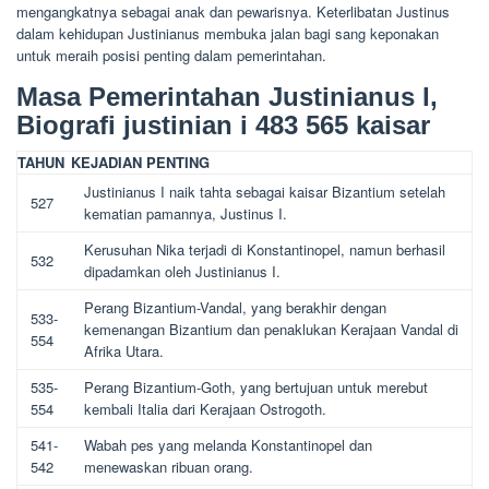
mengangkatnya sebagai anak dan pewarisnya. Keterlibatan Justinus
dalam kehidupan Justinianus membuka jalan bagi sang keponakan
untuk meraih posisi penting dalam pemerintahan.
Masa Pemerintahan Justinianus I,
Biografi justinian i 483 565 kaisar
TAHUN
KEJADIAN PENTING
Justinianus I naik tahta sebagai kaisar Bizantium setelah
527
kematian pamannya, Justinus I.
Kerusuhan Nika terjadi di Konstantinopel, namun berhasil
532
dipadamkan oleh Justinianus I.
Perang Bizantium-Vandal, yang berakhir dengan
533-
kemenangan Bizantium dan penaklukan Kerajaan Vandal di
554
Afrika Utara.
535-
Perang Bizantium-Goth, yang bertujuan untuk merebut
554
kembali Italia dari Kerajaan Ostrogoth.
541-
Wabah pes yang melanda Konstantinopel dan
542
menewaskan ribuan orang.