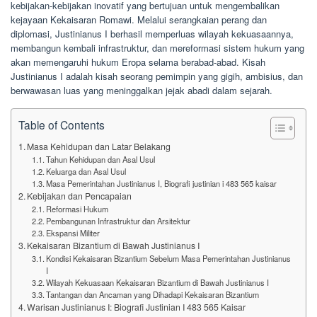
kebijakan-kebijakan inovatif yang bertujuan untuk mengembalikan
kejayaan Kekaisaran Romawi. Melalui serangkaian perang dan
diplomasi, Justinianus I berhasil memperluas wilayah kekuasaannya,
membangun kembali infrastruktur, dan mereformasi sistem hukum yang
akan memengaruhi hukum Eropa selama berabad-abad. Kisah
Justinianus I adalah kisah seorang pemimpin yang gigih, ambisius, dan
berwawasan luas yang meninggalkan jejak abadi dalam sejarah.
Table of Contents
Masa Kehidupan dan Latar Belakang
Tahun Kehidupan dan Asal Usul
Keluarga dan Asal Usul
Masa Pemerintahan Justinianus I, Biografi justinian i 483 565 kaisar
Kebijakan dan Pencapaian
Reformasi Hukum
Pembangunan Infrastruktur dan Arsitektur
Ekspansi Militer
Kekaisaran Bizantium di Bawah Justinianus I
Kondisi Kekaisaran Bizantium Sebelum Masa Pemerintahan Justinianus
I
Wilayah Kekuasaan Kekaisaran Bizantium di Bawah Justinianus I
Tantangan dan Ancaman yang Dihadapi Kekaisaran Bizantium
Warisan Justinianus I: Biografi Justinian I 483 565 Kaisar