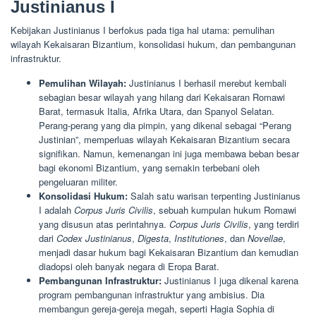
Justinianus I
Kebijakan Justinianus I berfokus pada tiga hal utama: pemulihan
wilayah Kekaisaran Bizantium, konsolidasi hukum, dan pembangunan
infrastruktur.
Pemulihan Wilayah:
Justinianus I berhasil merebut kembali
sebagian besar wilayah yang hilang dari Kekaisaran Romawi
Barat, termasuk Italia, Afrika Utara, dan Spanyol Selatan.
Perang-perang yang dia pimpin, yang dikenal sebagai “Perang
Justinian”, memperluas wilayah Kekaisaran Bizantium secara
signifikan. Namun, kemenangan ini juga membawa beban besar
bagi ekonomi Bizantium, yang semakin terbebani oleh
pengeluaran militer.
Konsolidasi Hukum:
Salah satu warisan terpenting Justinianus
I adalah
Corpus Juris Civilis
, sebuah kumpulan hukum Romawi
yang disusun atas perintahnya.
Corpus Juris Civilis
, yang terdiri
dari
Codex Justinianus
,
Digesta
,
Institutiones
, dan
Novellae
,
menjadi dasar hukum bagi Kekaisaran Bizantium dan kemudian
diadopsi oleh banyak negara di Eropa Barat.
Pembangunan Infrastruktur:
Justinianus I juga dikenal karena
program pembangunan infrastruktur yang ambisius. Dia
membangun gereja-gereja megah, seperti Hagia Sophia di