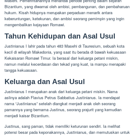
Masehi. Pemerintahannya menandai periode penting dalam sejarah
Bizantium, yang diwarnai oleh ambisi, pembangunan, dan pembaharuan
hukum. Kisah hidupnya merupakan perpaduan menarik antara
keberuntungan, ketekunan, dan ambisi seorang pemimpin yang ingin
mengembalikan kejayaan Romawi.
Tahun Kehidupan dan Asal Usul
Justinianus I lahir pada tahun 483 Masehi di Tauresium, sebuah kota
kecil di wilayah Makedonia, yang saat itu berada di bawah kekuasaan
Kekaisaran Romawi Timur. Ia berasal dari keluarga petani miskin,
namun melalui kecerdasan dan tekad yang kuat, ia mampu menapaki
tangga kekuasaan.
Keluarga dan Asal Usul
Justinianus I merupakan anak dari keluarga petani miskin. Nama
aslinya adalah Flavius Petrus Sabbatius Justinianus. Ia mendapat
nama “Justinianus” setelah diangkat menjadi anak oleh seorang
pamannya yang bernama Justinus, seorang prajurit yang kemudian
menjadi kaisar Bizantium.
Justinus, sang paman, tidak memiliki keturunan sendiri. Ia melihat
potensi besar pada keponakannya, Justinianus, dan memutuskan untuk