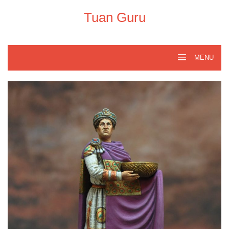
Skip
to
Tuan Guru
content
MENU