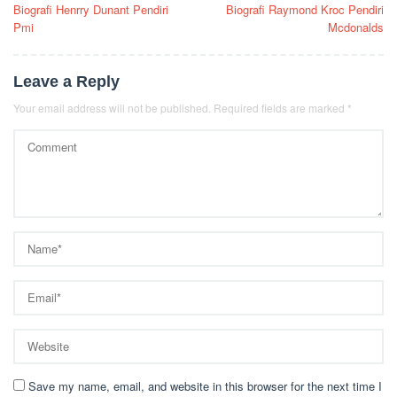
Biografi Henrry Dunant Pendiri
Biografi Raymond Kroc Pendiri
navigation
Pmi
Mcdonalds
Leave a Reply
Your email address will not be published.
Required fields are marked
*
Save my name, email, and website in this browser for the next time I