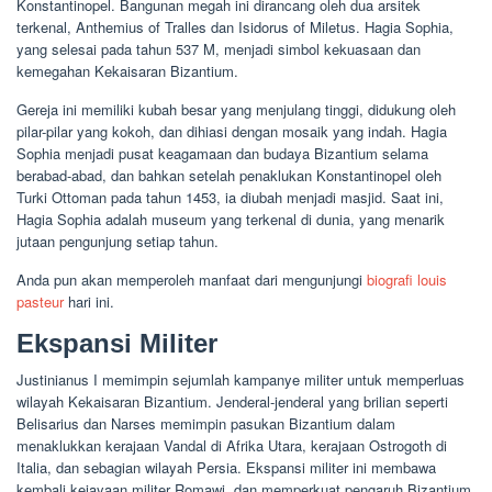
Konstantinopel. Bangunan megah ini dirancang oleh dua arsitek
terkenal, Anthemius of Tralles dan Isidorus of Miletus. Hagia Sophia,
yang selesai pada tahun 537 M, menjadi simbol kekuasaan dan
kemegahan Kekaisaran Bizantium.
Gereja ini memiliki kubah besar yang menjulang tinggi, didukung oleh
pilar-pilar yang kokoh, dan dihiasi dengan mosaik yang indah. Hagia
Sophia menjadi pusat keagamaan dan budaya Bizantium selama
berabad-abad, dan bahkan setelah penaklukan Konstantinopel oleh
Turki Ottoman pada tahun 1453, ia diubah menjadi masjid. Saat ini,
Hagia Sophia adalah museum yang terkenal di dunia, yang menarik
jutaan pengunjung setiap tahun.
Anda pun akan memperoleh manfaat dari mengunjungi
biografi louis
pasteur
hari ini.
Ekspansi Militer
Justinianus I memimpin sejumlah kampanye militer untuk memperluas
wilayah Kekaisaran Bizantium. Jenderal-jenderal yang brilian seperti
Belisarius dan Narses memimpin pasukan Bizantium dalam
menaklukkan kerajaan Vandal di Afrika Utara, kerajaan Ostrogoth di
Italia, dan sebagian wilayah Persia. Ekspansi militer ini membawa
kembali kejayaan militer Romawi, dan memperkuat pengaruh Bizantium