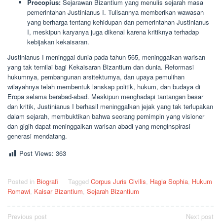
Procopius:
Sejarawan Bizantium yang menulis sejarah masa
pemerintahan Justinianus I. Tulisannya memberikan wawasan
yang berharga tentang kehidupan dan pemerintahan Justinianus
I, meskipun karyanya juga dikenal karena kritiknya terhadap
kebijakan kekaisaran.
Justinianus I meninggal dunia pada tahun 565, meninggalkan warisan
yang tak ternilai bagi Kekaisaran Bizantium dan dunia. Reformasi
hukumnya, pembangunan arsitekturnya, dan upaya pemulihan
wilayahnya telah membentuk lanskap politik, hukum, dan budaya di
Eropa selama berabad-abad. Meskipun menghadapi tantangan besar
dan kritik, Justinianus I berhasil meninggalkan jejak yang tak terlupakan
dalam sejarah, membuktikan bahwa seorang pemimpin yang visioner
dan gigih dapat meninggalkan warisan abadi yang menginspirasi
generasi mendatang.
Post Views:
363
Posted in
Biografi
Tagged
Corpus Juris Civilis
,
Hagia Sophia
,
Hukum
Romawi
,
Kaisar Bizantium
,
Sejarah Bizantium
Post
Previous post
Next post