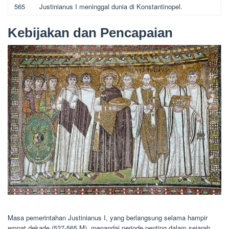
565
Justinianus I meninggal dunia di Konstantinopel.
Kebijakan dan Pencapaian
Masa pemerintahan Justinianus I, yang berlangsung selama hampir
empat dekade (527-565 M), menandai periode penting dalam sejarah