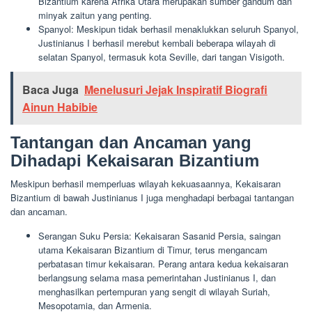
Bizantium karena Afrika Utara merupakan sumber gandum dan
minyak zaitun yang penting.
Spanyol: Meskipun tidak berhasil menaklukkan seluruh Spanyol,
Justinianus I berhasil merebut kembali beberapa wilayah di
selatan Spanyol, termasuk kota Seville, dari tangan Visigoth.
Baca Juga
Menelusuri Jejak Inspiratif Biografi
Ainun Habibie
Tantangan dan Ancaman yang
Dihadapi Kekaisaran Bizantium
Meskipun berhasil memperluas wilayah kekuasaannya, Kekaisaran
Bizantium di bawah Justinianus I juga menghadapi berbagai tantangan
dan ancaman.
Serangan Suku Persia: Kekaisaran Sasanid Persia, saingan
utama Kekaisaran Bizantium di Timur, terus mengancam
perbatasan timur kekaisaran. Perang antara kedua kekaisaran
berlangsung selama masa pemerintahan Justinianus I, dan
menghasilkan pertempuran yang sengit di wilayah Suriah,
Mesopotamia, dan Armenia.