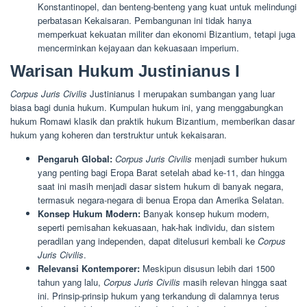
Konstantinopel, dan benteng-benteng yang kuat untuk melindungi
perbatasan Kekaisaran. Pembangunan ini tidak hanya
memperkuat kekuatan militer dan ekonomi Bizantium, tetapi juga
mencerminkan kejayaan dan kekuasaan imperium.
Warisan Hukum Justinianus I
Corpus Juris Civilis
Justinianus I merupakan sumbangan yang luar
biasa bagi dunia hukum. Kumpulan hukum ini, yang menggabungkan
hukum Romawi klasik dan praktik hukum Bizantium, memberikan dasar
hukum yang koheren dan terstruktur untuk kekaisaran.
Pengaruh Global:
Corpus Juris Civilis
menjadi sumber hukum
yang penting bagi Eropa Barat setelah abad ke-11, dan hingga
saat ini masih menjadi dasar sistem hukum di banyak negara,
termasuk negara-negara di benua Eropa dan Amerika Selatan.
Konsep Hukum Modern:
Banyak konsep hukum modern,
seperti pemisahan kekuasaan, hak-hak individu, dan sistem
peradilan yang independen, dapat ditelusuri kembali ke
Corpus
Juris Civilis
.
Relevansi Kontemporer:
Meskipun disusun lebih dari 1500
tahun yang lalu,
Corpus Juris Civilis
masih relevan hingga saat
ini. Prinsip-prinsip hukum yang terkandung di dalamnya terus