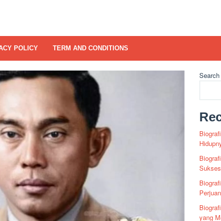
ACY POLICY
TERM AND CONDITIONS
Search
Rec
Biograf
Hidupn
Biograf
Sukses 
Biograf
Perjua
Biogra
yang Me