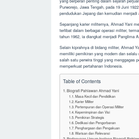
yang berperan penting dalam sejarah perjua
Purworejo, Jawa Tengah, pada 19 Juni 192
pendudukan Jepang dan kemudian menjadi a
Sepanjang karier militernya, Ahmad Yani m
terlibat dalam berbagai operasi militer, te
tahun 1962, ia diangkat menjadi Panglima A
Selain kiprahnya di bidang militer, Ahmad Ya
memiliki pemikiran yang modern dan selalu
salah satu perwira tinggi yang menggagas 
memperkuat pertahanan Indonesia.
Table of Contents
Biografi Pahlawan Ahmad Yani
Masa Kecil dan Pendidikan
Karier Militer
Pertempuran dan Operasi Militer
Kepemimpinan dan Visi
Pemikiran Strategis
Dedikasi dan Pengorbanan
Penghargaan dan Pengakuan
Warisan dan Relevansi
Pertanyaan Umum tentang Biografi Pahla