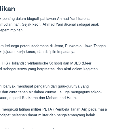
dikan
 penting dalam biografi pahlawan Ahmad Yani karena
mudian hari. Sejak kecil, Ahmad Yani dikenal sebagai anak
 kepemimpinan.
am keluarga petani sederhana di Jenar, Purworejo, Jawa Tengah.
kejujuran, kerja keras, dan disiplin kepadanya.
 HIS (Hollandsch-Inlandsche School) dan MULO (Meer
nal sebagai siswa yang berprestasi dan aktif dalam kegiatan
i banyak mendapat pengaruh dari guru-gurunya yang
an cinta tanah air dalam dirinya. Ia juga mengagumi tokoh-
kaan, seperti Soekarno dan Mohammad Hatta.
 mengikuti latihan militer PETA (Pembela Tanah Air) pada masa
dapat pelatihan dasar militer dan pengalamanyang kelak