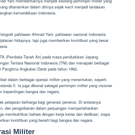
hmad Yani membentuknya menjadi seorang pemimpin militer yang
ai yang ditanamkan dalam dirinya sejak kecil menjadi landasan
uangkan kemerdekaan Indonesia.
i biografi pahlawan Ahmad Yani, pahlawan nasional Indonesia.
rjalanan hidupnya, tapi juga memberikan kontribusi yang besar
esia.
PETA (Pembela Tanah Air) pada masa pendudukan Jepang.
engan Tentara Nasional Indonesia (TNI) dan menapaki berbagai
i Panglima Angkatan Darat pada tahun 1962.
libat dalam berbagai operasi militer yang menentukan, seperti
anda II. Ia juga dikenal sebagai pemimpin militer yang visioner
an kepentingan bangsa dan negara.
k pelajaran berharga bagi generasi penerus. Di antaranya
an, dan pengorbanan dalam perjuangan mempertahankan
 juga membuktikan bahwa dengan kerja keras dan dedikasi, siapa
ikan kontribusi yang berarti bagi bangsa dan negara.
si Militer