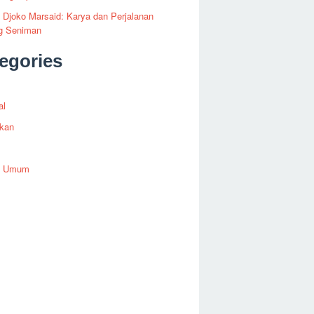
i Djoko Marsaid: Karya dan Perjalanan
g Seniman
egories
al
ikan
h Umum