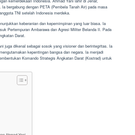
ngan kemerdekaan Indonesia. Ahmad Yani lahir di Jenar,
2. Ia bergabung dengan PETA (Pembela Tanah Air) pada masa
nggota TNI setelah Indonesia merdeka.
enunjukkan keberanian dan kepemimpinan yang luar biasa. Ia
rmasuk Pertempuran Ambarawa dan Agresi Militer Belanda II. Pada
ngkatan Darat.
ni juga dikenal sebagai sosok yang visioner dan berintegritas. Ia
 mengutamakan kepentingan bangsa dan negara. Ia menjadi
pembentukan Komando Strategis Angkatan Darat (Kostrad) untuk
wan Ahmad Yani