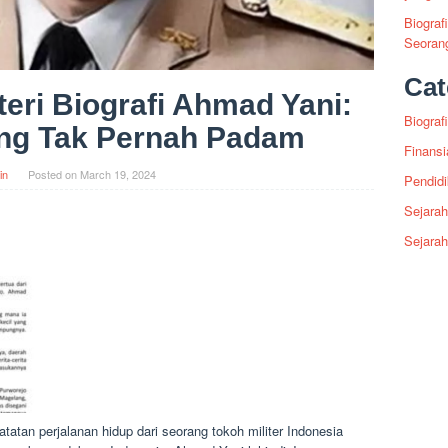
Biograf
Seoran
Cat
eri Biografi Ahmad Yani:
Biografi
ng Tak Pernah Padam
Finansi
in
Posted on
March 19, 2024
Pendid
Sejarah
Sejara
atan perjalanan hidup dari seorang tokoh militer Indonesia