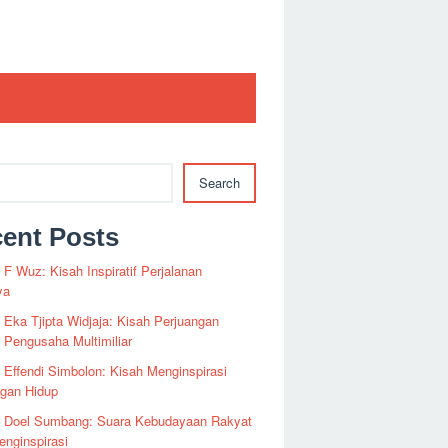
Search
ent Posts
i F Wuz: Kisah Inspiratif Perjalanan
ya
i Eka Tjipta Widjaja: Kisah Perjuangan
Pengusaha Multimiliar
i Effendi Simbolon: Kisah Menginspirasi
ngan Hidup
fi Doel Sumbang: Suara Kebudayaan Rakyat
nginspirasi