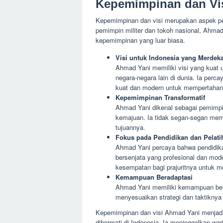
Kepemimpinan dan Vi
Kepemimpinan dan visi merupakan aspek pe
pemimpin militer dan tokoh nasional, Ahm
kepemimpinan yang luar biasa.
Visi untuk Indonesia yang Merdek
Ahmad Yani memiliki visi yang kuat 
negara-negara lain di dunia. Ia perc
kuat dan modern untuk mempertaha
Kepemimpinan Transformatif
Ahmad Yani dikenal sebagai pemimp
kemajuan. Ia tidak segan-segan mem
tujuannya.
Fokus pada Pendidikan dan Pelati
Ahmad Yani percaya bahwa pendidika
bersenjata yang profesional dan mod
kesempatan bagi prajuritnya untuk 
Kemampuan Beradaptasi
Ahmad Yani memiliki kemampuan bera
menyesuaikan strategi dan taktiknya
Kepemimpinan dan visi Ahmad Yani menjadik
dihormati di Indonesia. Ia meninggalkan war