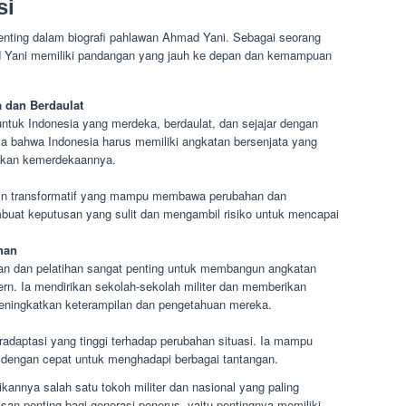
si
nting dalam biografi pahlawan Ahmad Yani. Sebagai seorang
ad Yani memiliki pandangan yang jauh ke depan dan kemampuan
a dan Berdaulat
untuk Indonesia yang merdeka, berdaulat, dan sejajar dengan
aya bahwa Indonesia harus memiliki angkatan bersenjata yang
nkan kemerdekaannya.
in transformatif yang mampu membawa perubahan dan
buat keputusan yang sulit dan mengambil risiko untuk mencapai
han
n dan pelatihan sangat penting untuk membangun angkatan
ern. Ia mendirikan sekolah-sekolah militer dan memberikan
meningkatkan keterampilan dan pengetahuan mereka.
daptasi yang tinggi terhadap perubahan situasi. Ia mampu
 dengan cepat untuk menghadapi berbagai tantangan.
annya salah satu tokoh militer dan nasional yang paling
isan penting bagi generasi penerus, yaitu pentingnya memiliki