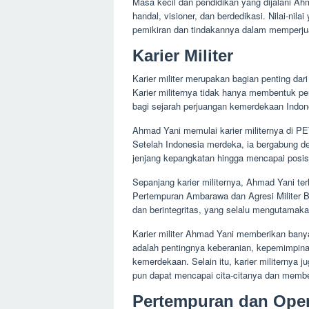
Masa kecil dan pendidikan yang dijalani A
handal, visioner, dan berdedikasi. Nilai-nil
pemikiran dan tindakannya dalam memperj
Karier Militer
Karier militer merupakan bagian penting dar
Karier militernya tidak hanya membentuk pe
bagi sejarah perjuangan kemerdekaan Indon
Ahmad Yani memulai karier militernya di 
Setelah Indonesia merdeka, ia bergabung d
jenjang kepangkatan hingga mencapai posis
Sepanjang karier militernya, Ahmad Yani ter
Pertempuran Ambarawa dan Agresi Militer Bel
dan berintegritas, yang selalu mengutamak
Karier militer Ahmad Yani memberikan banya
adalah pentingnya keberanian, kepemimpin
kemerdekaan. Selain itu, karier militernya
pun dapat mencapai cita-citanya dan member
Pertempuran dan Opera