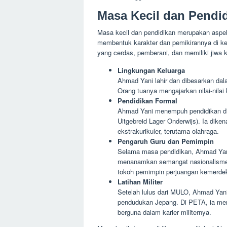
Masa Kecil dan Pendi
Masa kecil dan pendidikan merupakan aspek
membentuk karakter dan pemikirannya di ke
yang cerdas, pemberani, dan memiliki jiwa
Lingkungan Keluarga
Ahmad Yani lahir dan dibesarkan dal
Orang tuanya mengajarkan nilai-nilai 
Pendidikan Formal
Ahmad Yani menempuh pendidikan di
Uitgebreid Lager Onderwijs). Ia dike
ekstrakurikuler, terutama olahraga.
Pengaruh Guru dan Pemimpin
Selama masa pendidikan, Ahmad Yan
menanamkan semangat nasionalisme d
tokoh pemimpin perjuangan kemerde
Latihan Militer
Setelah lulus dari MULO, Ahmad Yani
pendudukan Jepang. Di PETA, ia men
berguna dalam karier militernya.