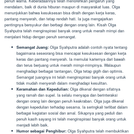
penuh warna. Keberadaannya telah menorehkan pengaruh yang
mendalam, baik di dunia hiburan maupun di masyarakat luas. Olga
menunjukkan bahwa kesuksesan bisa diraih dengan kerja keras,
pantang menyerah, dan tetap rendah hati. Ia juga mengajarkan
pentingnya bersyukur dan berbagi dengan orang lain. Kisah Olga
Syahputra telah menginspirasi banyak orang untuk meraih mimpi dan
menjalani hidup dengan penuh semangat.
Semangat Juang:
Olga Syahputra adalah contoh nyata tentang
bagaimana seseorang bisa mencapai kesuksesan dengan kerja
keras dan pantang menyerah. Ia memulai kariernya dari bawah
dan terus berjuang untuk meraih mimpi-mimpinya. Walaupun
menghadapi berbagai tantangan, Olga tetap gigih dan optimis.
Semangat juangnya ini telah menginspirasi banyak orang untuk
tidak mudah menyerah dalam menghadapi kesulitan.
Keramahan dan Kepedulian:
Olga dikenal dengan sifatnya
yang ramah dan supel. Ia selalu menyapa dan berinteraksi
dengan orang lain dengan penuh keakraban. Olga juga dikenal
dengan kepedulian terhadap sesama. Ia seringkali terlibat dalam
berbagai kegiatan sosial dan amal. Sikapnya yang peduli dan
penuh kasih sayang ini telah menginspirasi banyak orang untuk
menjadi lebih baik.
Humor sebagai Penghibur:
Olga Syahputra telah membuktikan