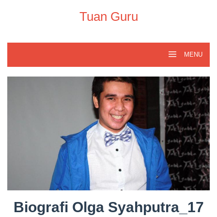
Skip
to
Tuan Guru
content
MENU
Biografi Olga Syahputra_17