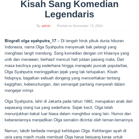
Kisah Sang Komedian
Legendaris
By
admin
Posted on
November 13, 2024
Biografi olga syahputra_17
– Di tengah hiruk pikuk dunia hiburan
Indonesia, nama Olga Syahputra menyeruak bak pelangi yang
menghiasi langit mendung. Sang komedian dengan ciri khasnya yang
unik dan menawan, berhasil mencuri hati jutaan pasang mata. Dari
masa kecilnya yang sederhana hingga menapaki puncak popularitas,
Olga Syahputra meninggalkan jejak yang tak terlupakan. Kisah
hidupnya, bagaikan sebuah dongeng yang menceritakan tentang
kegigihan, keberuntungan, dan semangat pantang menyerah dalam
mengejar mimpi.
Olga Syahputra, lahir di Jakarta pada tahun 1983, merupakan anak dari
sepasang orang tua yang sederhana. Sejak kecil, Olga telah
menunjukkan bakat luar biasa dalam menghibur orang lain. Humor dan
keberaniannya menjadikan Olga semakin dicintai oleh teman-temannya.
Namun, takdir berbeda menguji kehidupan Olga. Kehilangan ayah di
usia yang masih muda membuat Olga harus berjuang keras untuk