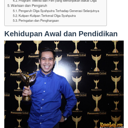
Program Televisi dan Film yang Menonjolkan Bakat Olga
Warisan dan Pengaruh
Pengaruh Olga Syahputra Terhadap Generasi Selanjutnya
Kutipan-Kutipan Terkenal Olga Syahputra
Peringatan dan Penghargaan
Kehidupan Awal dan Pendidikan