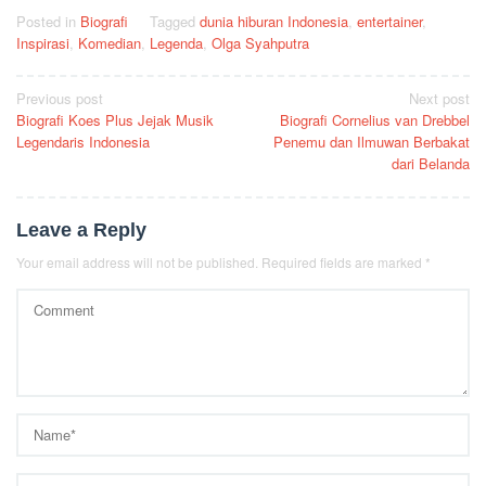
Posted in
Biografi
Tagged
dunia hiburan Indonesia
,
entertainer
,
Inspirasi
,
Komedian
,
Legenda
,
Olga Syahputra
Post
Previous post
Next post
Biografi Koes Plus Jejak Musik
Biografi Cornelius van Drebbel
navigation
Legendaris Indonesia
Penemu dan Ilmuwan Berbakat
dari Belanda
Leave a Reply
Your email address will not be published.
Required fields are marked
*