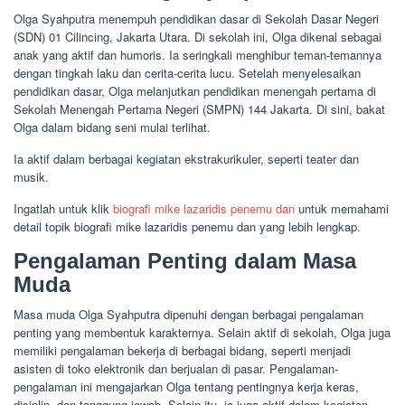
Olga Syahputra menempuh pendidikan dasar di Sekolah Dasar Negeri
(SDN) 01 Cilincing, Jakarta Utara. Di sekolah ini, Olga dikenal sebagai
anak yang aktif dan humoris. Ia seringkali menghibur teman-temannya
dengan tingkah laku dan cerita-cerita lucu. Setelah menyelesaikan
pendidikan dasar, Olga melanjutkan pendidikan menengah pertama di
Sekolah Menengah Pertama Negeri (SMPN) 144 Jakarta. Di sini, bakat
Olga dalam bidang seni mulai terlihat.
Ia aktif dalam berbagai kegiatan ekstrakurikuler, seperti teater dan
musik.
Ingatlah untuk klik
biografi mike lazaridis penemu dan
untuk memahami
detail topik biografi mike lazaridis penemu dan yang lebih lengkap.
Pengalaman Penting dalam Masa
Muda
Masa muda Olga Syahputra dipenuhi dengan berbagai pengalaman
penting yang membentuk karakternya. Selain aktif di sekolah, Olga juga
memiliki pengalaman bekerja di berbagai bidang, seperti menjadi
asisten di toko elektronik dan berjualan di pasar. Pengalaman-
pengalaman ini mengajarkan Olga tentang pentingnya kerja keras,
disiplin, dan tanggung jawab. Selain itu, ia juga aktif dalam kegiatan