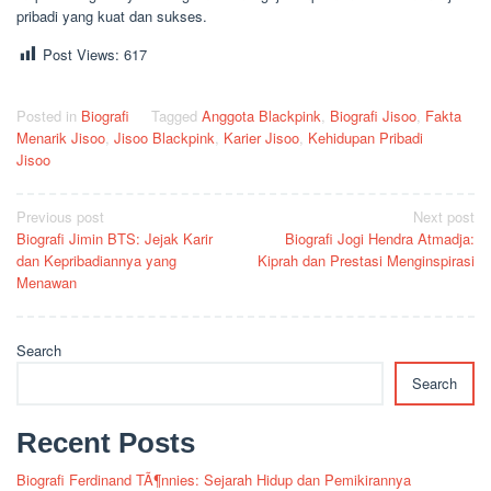
pribadi yang kuat dan sukses.
Post Views:
617
Posted in
Biografi
Tagged
Anggota Blackpink
,
Biografi Jisoo
,
Fakta
Menarik Jisoo
,
Jisoo Blackpink
,
Karier Jisoo
,
Kehidupan Pribadi
Jisoo
Post
Previous post
Next post
Biografi Jimin BTS: Jejak Karir
Biografi Jogi Hendra Atmadja:
navigation
dan Kepribadiannya yang
Kiprah dan Prestasi Menginspirasi
Menawan
Search
Search
Recent Posts
Biografi Ferdinand TÃ¶nnies: Sejarah Hidup dan Pemikirannya