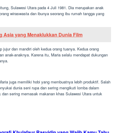
dup jujur dan mandiri oleh kedua orang tuanya. Kedua orang
an anak-anaknya. Karena itu, Maria selalu mendapat dukungan
anya.
aria juga memiliki hobi yang membuatnya lebih produktif. Salah
yukai dunia seni rupa dan sering mengikuti lomba dalam
asak dan sering memasak makanan khas Sulawesi Utara untuk
 Khulafaur Rasyidin yang Wajib Kamu Tahu
lanan Hidup Sang Ulama Pencerah
arier, dan Perjuangannya
dalam bidang akademik. Dia selalu menjadi juara kelas di setiap
 lulus dari SMA, Maria memutuskan untuk kuliah di Jakarta. Di
emilang.