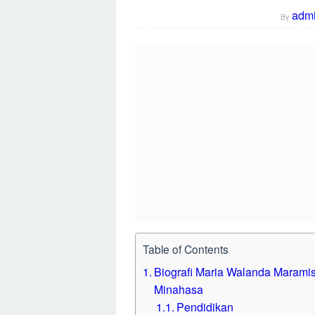
Perjuangan Se
By
admi
Table of Contents
Biografi Maria Walanda Maramis: Seoran
Pendidikan
Karir