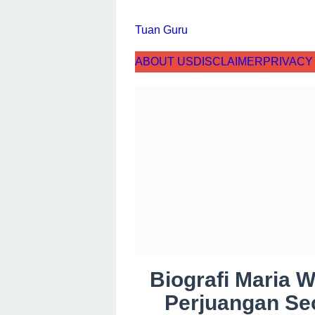
Skip
to
Tuan Guru
content
ABOUT US
DISCLAIMER
PRIV
Biografi Maria 