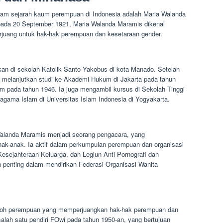
n di sekolah Katolik Santo Yakobus di kota Manado. Setelah
 melanjutkan studi ke Akademi Hukum di Jakarta pada tahun
um pada tahun 1946. Ia juga mengambil kursus di Sekolah Tinggi
 agama Islam di Universitas Islam Indonesia di Yogyakarta.
Walanda Maramis menjadi seorang pengacara, yang
k-anak. Ia aktif dalam perkumpulan perempuan dan organisasi
Kesejahteraan Keluarga, dan Legiun Anti Pornografi dan
 penting dalam mendirikan Federasi Organisasi Wanita
okoh perempuan yang memperjuangkan hak-hak perempuan dan
salah satu pendiri FOwi pada tahun 1950-an, yang bertujuan
an meningkatkan pendidikan perempuan. Pada tahun 1958, ia
restasi Maria Walanda Maramis telah memberikan kontribusi
an kesetaraan gender di Indonesia.