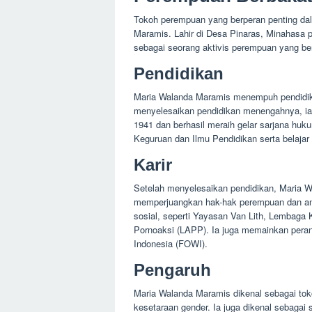
Maria Walanda Maramis menempuh pendidika
menyelesaikan pendidikan menengahnya, ia
1941 dan berhasil meraih gelar sarjana huk
Keguruan dan Ilmu Pendidikan serta belajar
Karir
Setelah menyelesaikan pendidikan, Maria 
memperjuangkan hak-hak perempuan dan ana
sosial, seperti Yayasan Van Lith, Lembaga 
Pornoaksi (LAPP). Ia juga memainkan peran
Indonesia (FOWI).
Pengaruh
Maria Walanda Maramis dikenal sebagai t
kesetaraan gender. Ia juga dikenal sebagai 
untuk memperjuangkan hak-hak perempuan d
terpilih sebagai Wakil Ketua Umum FOWI. p
besar bagi
perjuangan
hak-
hak perempuan
d