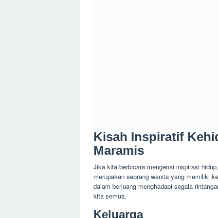
Kisah Inspiratif Keh
Maramis
Jika kita berbicara mengenai inspirasi hid
merupakan seorang wanita yang memiliki k
dalam berjuang menghadapi segala rintanga
kita semua.
Keluarga
Maria Walanda Maramis dilahirkan di Kota B
ketiga dari delapan bersaudara. Ayahnya s
rajin memasak untuk keluarga.
Baca Juga
Jackie Chan Bintan