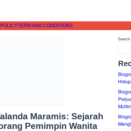
ACY POLICY
TERM AND CONDITIONS
Search
Rec
Biograf
Hidupn
Biograf
Sukses 
Biograf
Perjua
Walanda Maramis: Sejarah
Biogra
yang Me