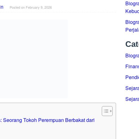
orang Pemimpin Wanita
Biograf
n
Posted on
February 9, 2026
Seoran
Cat
Biografi
Finansi
Pendid
Sejarah
Sejara
g Tokoh Perempuan Berbakat dari Minahasa