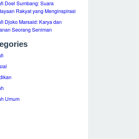
i Djoko Marsaid: Karya dan Perjalanan
g Seniman
egories
al
ikan
h Umum