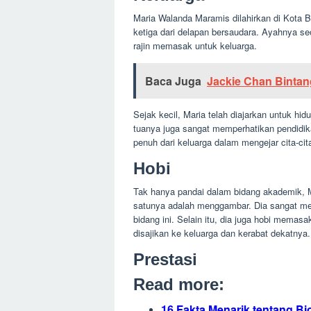
Sejak kecil, Maria telah diajarkan untuk hi
tuanya juga sangat memperhatikan pendidik
penuh dari keluarga dalam mengejar cita-cit
Hobi
Tak hanya pandai dalam bidang akademik, M
satunya adalah menggambar. Dia sangat men
bidang ini. Selain itu, dia juga hobi mem
disajikan ke keluarga dan kerabat dekatnya.
Prestasi
Read more:
16 Fakta Menarik tentang Biografi
Biografi KH Wahid Hasyim: Perja
Biografi Gus Thuba: Kehidupan, K
Sejak kecil, Maria telah menunjukkan bakat 
tingkatan sekolah yang dia tempuh. Setelah
sinilah dia menunjukkan prestasinya yang g