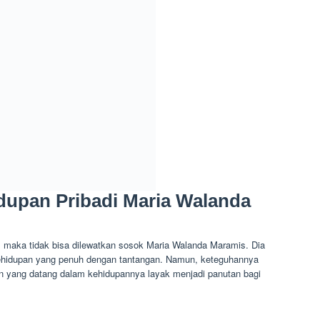
idupan Pribadi Maria Walanda
up, maka tidak bisa dilewatkan sosok Maria Walanda Maramis. Dia
ehidupan yang penuh dengan tantangan. Namun, keteguhannya
n yang datang dalam kehidupannya layak menjadi panutan bagi
itung, Sulawesi Utara pada 4 Juli 1981. Dia merupakan anak
eorang wiraswasta dan ibunya seorang ibu rumah tangga yang
g Asia yang Menaklukkan Dunia Film