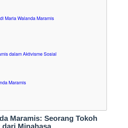
 Walanda Maramis
 Aktivisme Sosial
mis
nda Maramis: Seorang Tokoh
 dari Minahasa
lam sejarah kaum perempuan di Indonesia adalah Maria Walanda
 pada 20 September 1921, Maria Walanda Maramis dikenal
rjuang untuk hak-hak perempuan dan kesetaraan gender.