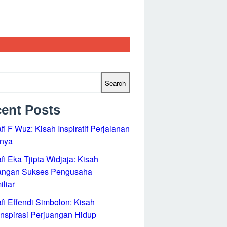
Search
ent Posts
i F Wuz: Kisah Inspiratif Perjalanan
ya
i Eka Tjipta Widjaja: Kisah Perjuangan
Pengusaha Multimiliar
i Effendi Simbolon: Kisah Menginspirasi
ngan Hidup
fi Doel Sumbang: Suara Kebudayaan Rakyat
nginspirasi