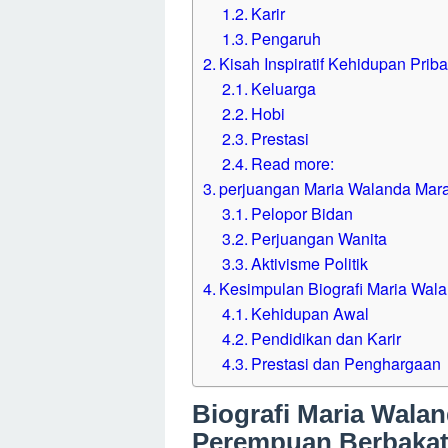
Pengaruh
Kisah Inspiratif Kehidupan Pribadi Maria
Keluarga
Hobi
Prestasi
Read more:
perjuangan Maria Walanda Maramis dalam
Pelopor Bidan
Perjuangan Wanita
Aktivisme Politik
Kesimpulan Biografi Maria Walanda Mara
Kehidupan Awal
Pendidikan dan Karir
Prestasi dan Penghargaan
Biografi Maria Wala
Perempuan Berbakat
Tokoh perempuan yang berperan penting da
Maramis. Lahir di Desa Pinaras, Minahasa
sebagai seorang aktivis perempuan yang be
Pendidikan