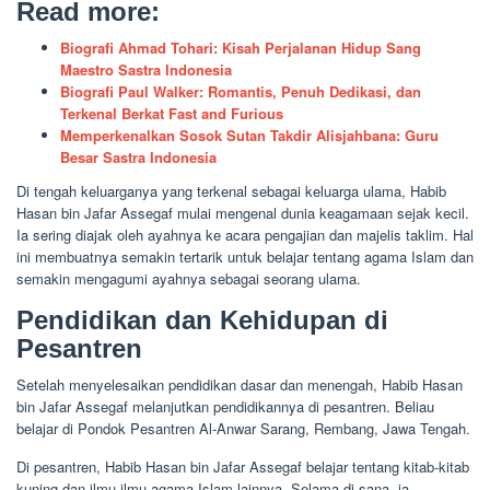
Read more:
Biografi Ahmad Tohari: Kisah Perjalanan Hidup Sang
Maestro Sastra Indonesia
Biografi Paul Walker: Romantis, Penuh Dedikasi, dan
Terkenal Berkat Fast and Furious
Memperkenalkan Sosok Sutan Takdir Alisjahbana: Guru
Besar Sastra Indonesia
Di tengah keluarganya yang terkenal sebagai keluarga ulama, Habib
Hasan bin Jafar Assegaf mulai mengenal dunia keagamaan sejak kecil.
Ia sering diajak oleh ayahnya ke acara pengajian dan majelis taklim. Hal
ini membuatnya semakin tertarik untuk belajar tentang agama Islam dan
semakin mengagumi ayahnya sebagai seorang ulama.
Pendidikan dan Kehidupan di
Pesantren
Setelah menyelesaikan pendidikan dasar dan menengah, Habib Hasan
bin Jafar Assegaf melanjutkan pendidikannya di pesantren. Beliau
belajar di Pondok Pesantren Al-Anwar Sarang, Rembang, Jawa Tengah.
Di pesantren, Habib Hasan bin Jafar Assegaf belajar tentang kitab-kitab
kuning dan ilmu-ilmu agama Islam lainnya. Selama di sana, ia