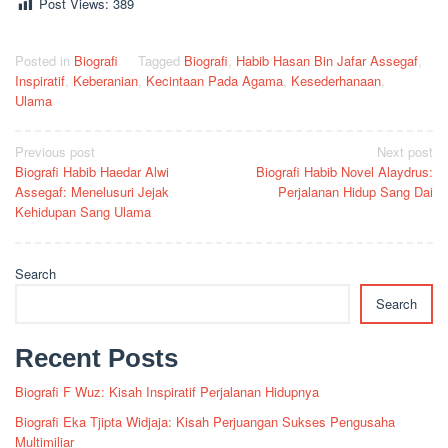
Post Views:
389
Posted in
Biografi
Tagged
Biografi
,
Habib Hasan Bin Jafar Assegaf
,
Inspiratif
,
Keberanian
,
Kecintaan Pada Agama
,
Kesederhanaan
,
Ulama
Post
Previous post
Next post
Biografi Habib Haedar Alwi
Biografi Habib Novel Alaydrus:
navigation
Assegaf: Menelusuri Jejak
Perjalanan Hidup Sang Dai
Kehidupan Sang Ulama
Search
Search
Recent Posts
Biografi F Wuz: Kisah Inspiratif Perjalanan Hidupnya
Biografi Eka Tjipta Widjaja: Kisah Perjuangan Sukses Pengusaha
Multimiliar