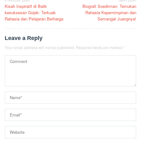
Post
Kisah Inspiratif di Balik
Biografi Soedirman: Temukan
navigation
kesuksesan Gojek: Terkuak
Rahasia Kepemimpinan dan
Rahasia dan Pelajaran Berharga
Semangat Juangnya!
Leave a Reply
Your email address will not be published.
Required fields are marked
*