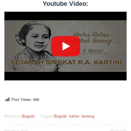
Youtube Video:
Post Views:
666
Posted in
Biografi
Tagged
Biografi
,
kartini
,
tentang
Previous post
Next post