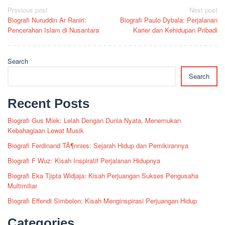
Post
Previous post
Next post
Biografi Nuruddin Ar Raniri:
Biografi Paulo Dybala: Perjalanan
navigation
Pencerahan Islam di Nusantara
Karier dan Kehidupan Pribadi
Search
Search
Recent Posts
Biografi Gus Miek: Lelah Dengan Dunia Nyata, Menemukan
Kebahagiaan Lewat Musik
Biografi Ferdinand TÃ¶nnies: Sejarah Hidup dan Pemikirannya
Biografi F Wuz: Kisah Inspiratif Perjalanan Hidupnya
Biografi Eka Tjipta Widjaja: Kisah Perjuangan Sukses Pengusaha
Multimiliar
Biografi Effendi Simbolon: Kisah Menginspirasi Perjuangan Hidup
Categories