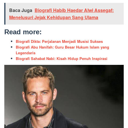
Baca Juga
Biografi Habib Haedar Alwi Assegaf:
Menelusuri Jejak Kehidupan Sang Ulama
Read more:
Biografi Dikta: Perjalanan Menjadi Musisi Sukses
Biografi Abu Hanifah: Guru Besar Hukum Islam yang
Legendaris
Biografi Sahabat Nabi: Kisah Hidup Penuh Inspirasi