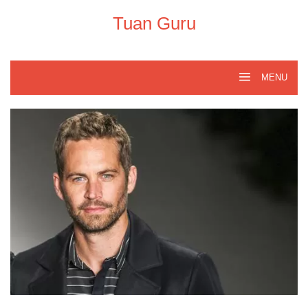
Skip
to
Tuan Guru
content
MENU