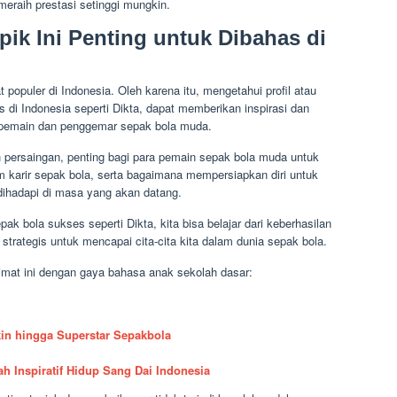
meraih prestasi setinggi mungkin.
ik Ini Penting untuk Dibahas di
opuler di Indonesia. Oleh karena itu, mengetahui profil atau
 di Indonesia seperti Dikta, dapat memberikan inspirasi dan
 pemain dan penggemar sepak bola muda.
ersaingan, penting bagi para pemain sepak bola muda untuk
karir sepak bola, serta bagaimana mempersiapkan diri untuk
ihadapi di masa yang akan datang.
ak bola sukses seperti Dikta, kita bisa belajar dari keberhasilan
rategis untuk mencapai cita-cita kita dalam dunia sepak bola.
imat ini dengan gaya bahasa anak sekolah dasar:
kin hingga Superstar Sepakbola
ah Inspiratif Hidup Sang Dai Indonesia