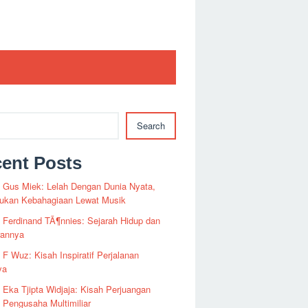
Search
ent Posts
i Gus Miek: Lelah Dengan Dunia Nyata,
kan Kebahagiaan Lewat Musik
i Ferdinand TÃ¶nnies: Sejarah Hidup dan
rannya
i F Wuz: Kisah Inspiratif Perjalanan
ya
i Eka Tjipta Widjaja: Kisah Perjuangan
Pengusaha Multimiliar