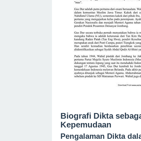
Biografi Dikta seba
Kepemudaan
Pengalaman Dikta dal