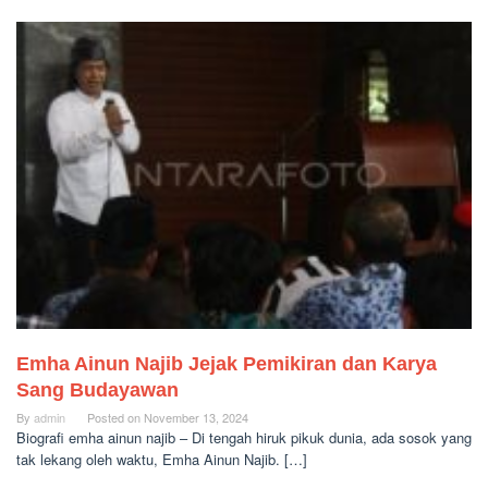
Emha Ainun Najib Jejak Pemikiran dan Karya
Sang Budayawan
By
admin
Posted on
November 13, 2024
Biografi emha ainun najib – Di tengah hiruk pikuk dunia, ada sosok yang
tak lekang oleh waktu, Emha Ainun Najib. […]