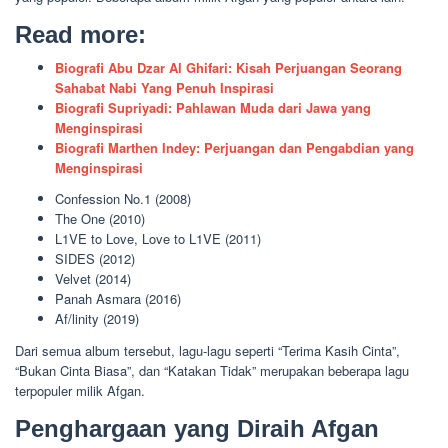
Read more:
Biografi Abu Dzar Al Ghifari: Kisah Perjuangan Seorang
Sahabat Nabi Yang Penuh Inspirasi
Biografi Supriyadi: Pahlawan Muda dari Jawa yang
Menginspirasi
Biografi Marthen Indey: Perjuangan dan Pengabdian yang
Menginspirasi
Confession No.1 (2008)
The One (2010)
L1VE to Love, Love to L1VE (2011)
SIDES (2012)
Velvet (2014)
Panah Asmara (2016)
Af/linity (2019)
Dari semua album tersebut, lagu-lagu seperti “Terima Kasih Cinta”,
“Bukan Cinta Biasa”, dan “Katakan Tidak” merupakan beberapa lagu
terpopuler milik Afgan.
Penghargaan yang Diraih Afgan