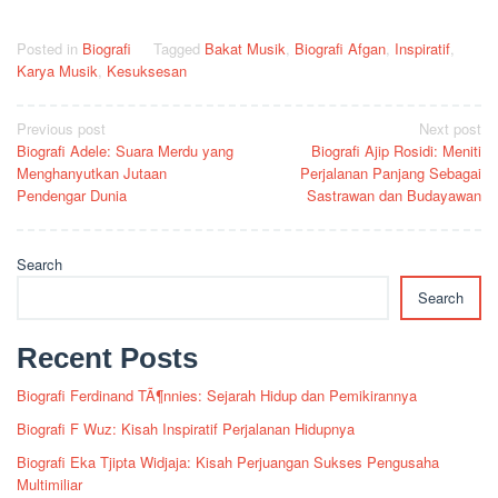
Posted in
Biografi
Tagged
Bakat Musik
,
Biografi Afgan
,
Inspiratif
,
Karya Musik
,
Kesuksesan
Post
Previous post
Next post
Biografi Adele: Suara Merdu yang
Biografi Ajip Rosidi: Meniti
navigation
Menghanyutkan Jutaan
Perjalanan Panjang Sebagai
Pendengar Dunia
Sastrawan dan Budayawan
Search
Search
Recent Posts
Biografi Ferdinand TÃ¶nnies: Sejarah Hidup dan Pemikirannya
Biografi F Wuz: Kisah Inspiratif Perjalanan Hidupnya
Biografi Eka Tjipta Widjaja: Kisah Perjuangan Sukses Pengusaha
Multimiliar