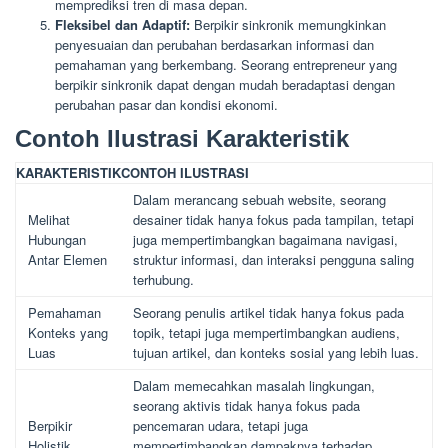
memprediksi tren di masa depan.
Fleksibel dan Adaptif:
Berpikir sinkronik memungkinkan
penyesuaian dan perubahan berdasarkan informasi dan
pemahaman yang berkembang. Seorang entrepreneur yang
berpikir sinkronik dapat dengan mudah beradaptasi dengan
perubahan pasar dan kondisi ekonomi.
Contoh Ilustrasi Karakteristik
KARAKTERISTIK
CONTOH ILUSTRASI
Dalam merancang sebuah website, seorang
Melihat
desainer tidak hanya fokus pada tampilan, tetapi
Hubungan
juga mempertimbangkan bagaimana navigasi,
Antar Elemen
struktur informasi, dan interaksi pengguna saling
terhubung.
Pemahaman
Seorang penulis artikel tidak hanya fokus pada
Konteks yang
topik, tetapi juga mempertimbangkan audiens,
Luas
tujuan artikel, dan konteks sosial yang lebih luas.
Dalam memecahkan masalah lingkungan,
seorang aktivis tidak hanya fokus pada
Berpikir
pencemaran udara, tetapi juga
Holistik
mempertimbangkan dampaknya terhadap