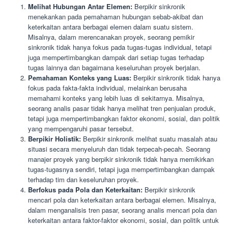
Melihat Hubungan Antar Elemen:
Berpikir sinkronik
menekankan pada pemahaman hubungan sebab-akibat dan
keterkaitan antara berbagai elemen dalam suatu sistem.
Misalnya, dalam merencanakan proyek, seorang pemikir
sinkronik tidak hanya fokus pada tugas-tugas individual, tetapi
juga mempertimbangkan dampak dari setiap tugas terhadap
tugas lainnya dan bagaimana keseluruhan proyek berjalan.
Pemahaman Konteks yang Luas:
Berpikir sinkronik tidak hanya
fokus pada fakta-fakta individual, melainkan berusaha
memahami konteks yang lebih luas di sekitarnya. Misalnya,
seorang analis pasar tidak hanya melihat tren penjualan produk,
tetapi juga mempertimbangkan faktor ekonomi, sosial, dan politik
yang mempengaruhi pasar tersebut.
Berpikir Holistik:
Berpikir sinkronik melihat suatu masalah atau
situasi secara menyeluruh dan tidak terpecah-pecah. Seorang
manajer proyek yang berpikir sinkronik tidak hanya memikirkan
tugas-tugasnya sendiri, tetapi juga mempertimbangkan dampak
terhadap tim dan keseluruhan proyek.
Berfokus pada Pola dan Keterkaitan:
Berpikir sinkronik
mencari pola dan keterkaitan antara berbagai elemen. Misalnya,
dalam menganalisis tren pasar, seorang analis mencari pola dan
keterkaitan antara faktor-faktor ekonomi, sosial, dan politik untuk