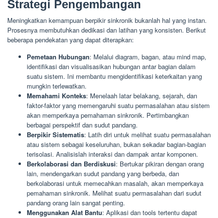
Strategi Pengembangan
Meningkatkan kemampuan berpikir sinkronik bukanlah hal yang instan.
Prosesnya membutuhkan dedikasi dan latihan yang konsisten. Berikut
beberapa pendekatan yang dapat diterapkan:
Pemetaan Hubungan
: Melalui diagram, bagan, atau mind map,
identifikasi dan visualisasikan hubungan antar bagian dalam
suatu sistem. Ini membantu mengidentifikasi keterkaitan yang
mungkin terlewatkan.
Memahami Konteks
: Menelaah latar belakang, sejarah, dan
faktor-faktor yang memengaruhi suatu permasalahan atau sistem
akan memperkaya pemahaman sinkronik. Pertimbangkan
berbagai perspektif dan sudut pandang.
Berpikir Sistematis
: Latih diri untuk melihat suatu permasalahan
atau sistem sebagai keseluruhan, bukan sekadar bagian-bagian
terisolasi. Analisislah interaksi dan dampak antar komponen.
Berkolaborasi dan Berdiskusi
: Bertukar pikiran dengan orang
lain, mendengarkan sudut pandang yang berbeda, dan
berkolaborasi untuk memecahkan masalah, akan memperkaya
pemahaman sinkronik. Melihat suatu permasalahan dari sudut
pandang orang lain sangat penting.
Menggunakan Alat Bantu
: Aplikasi dan tools tertentu dapat