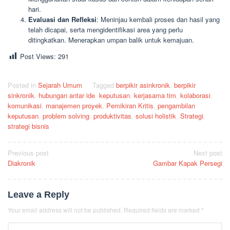
hari.
Evaluasi dan Refleksi
: Meninjau kembali proses dan hasil yang
telah dicapai, serta mengidentifikasi area yang perlu
ditingkatkan. Menerapkan umpan balik untuk kemajuan.
Post Views:
291
Posted in
Sejarah Umum
Tagged
berpikir asinkronik
,
berpikir
sinkronik
,
hubungan antar ide
,
keputusan
,
kerjasama tim
,
kolaborasi
,
komunikasi
,
manajemen proyek
,
Pemikiran Kritis
,
pengambilan
keputusan
,
problem solving
,
produktivitas
,
solusi holistik
,
Strategi
,
strategi bisnis
Post
Previous post
Next post
Diakronik
Gambar Kapak Persegi
navigation
Leave a Reply
Your email address will not be published.
Required fields are marked
*