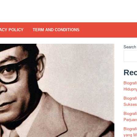
ACY POLICY
TERM AND CONDITIONS
Search
Rec
Biograf
Hidupn
Biograf
Sukses 
Biograf
Perjua
Biogra
yang Me