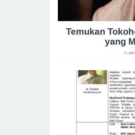
Temukan Tokoh-T
yang 
By
adm