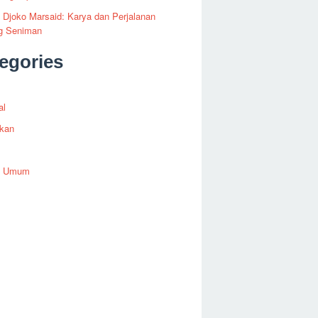
i Djoko Marsaid: Karya dan Perjalanan
g Seniman
egories
al
ikan
h Umum