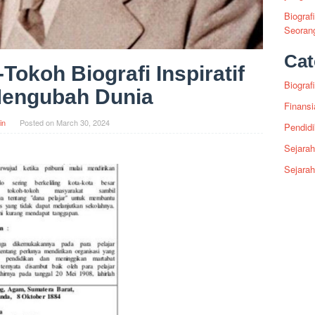
Biograf
Seoran
Cat
okoh Biografi Inspiratif
Biografi
Mengubah Dunia
Finansi
in
Posted on
March 30, 2024
Pendid
Sejarah
Sejara