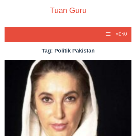
Skip
to
Tuan Guru
content
MENU
Tag:
Politik Pakistan