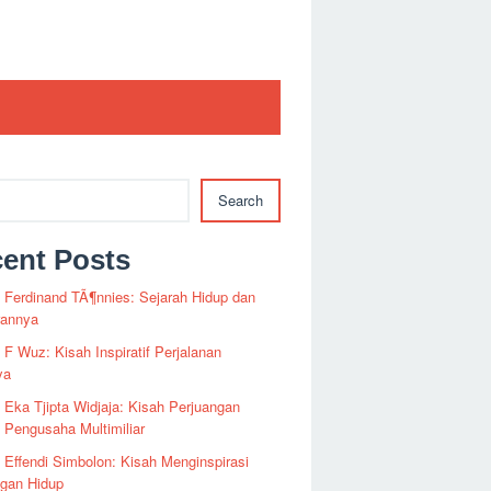
Search
ent Posts
i Ferdinand TÃ¶nnies: Sejarah Hidup dan
rannya
i F Wuz: Kisah Inspiratif Perjalanan
ya
i Eka Tjipta Widjaja: Kisah Perjuangan
Pengusaha Multimiliar
i Effendi Simbolon: Kisah Menginspirasi
ngan Hidup