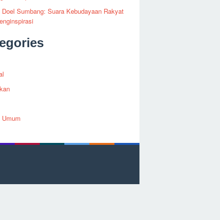
fi Doel Sumbang: Suara Kebudayaan Rakyat
nginspirasi
egories
al
ikan
h Umum