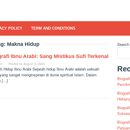
ACY POLICY
TERM AND CONDITIONS
ag:
Makna Hidup
Search
rafi Ibnu Arabi: Sang Mistikus Sufi Terkenal
in
Posted on
August 3, 2023
Rec
h Hidup Ibnu Arabi Sejarah hidup Ibnu Arabi adalah sebuah
yang sangat menginspirasi di dunia spiritual Islam. Dalam
Biograf
n […]
Pemiki
Biograf
Hidupn
Biograf
Sukses 
Biograf
Perjua