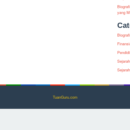
Biogra
yang Me
Cat
Biografi
Finansi
Pendid
Sejarah
Sejara
TuanGuru.com