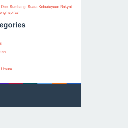
fi Doel Sumbang: Suara Kebudayaan Rakyat
nginspirasi
egories
al
ikan
h Umum