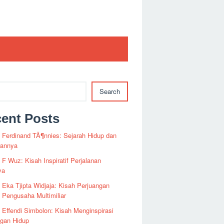
Search
ent Posts
i Ferdinand TÃ¶nnies: Sejarah Hidup dan
rannya
i F Wuz: Kisah Inspiratif Perjalanan
ya
i Eka Tjipta Widjaja: Kisah Perjuangan
Pengusaha Multimiliar
i Effendi Simbolon: Kisah Menginspirasi
ngan Hidup