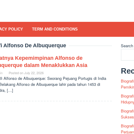
ACY POLICY
TERM AND CONDITIONS
fi Alfonso De Albuquerque
Search
atnya Kepemimpinan Alfonso de
uquerque dalam Menaklukkan Asia
Rec
in
Posted on
July 22, 2026
fi Alfonso de Albuquerque: Seorang Pejuang Portugis di India
Biograf
Belakang Alfonso de Albuquerque lahir pada tahun 1453 di
Pemiki
dra, […]
Biograf
Hidupn
Biograf
Sukses 
Biograf
Perjua