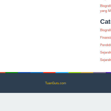
Biogra
yang Me
Cat
Biografi
Finansi
Pendid
Sejarah
Sejara
TuanGuru.com